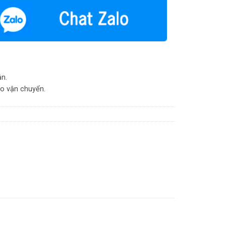
ận.
do vận chuyển.