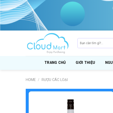
Skip
to
content
Search
for:
TRANG CHỦ
GIỚI THIỆU
NGU
HOME
/
RƯỢU CÁC LOẠI