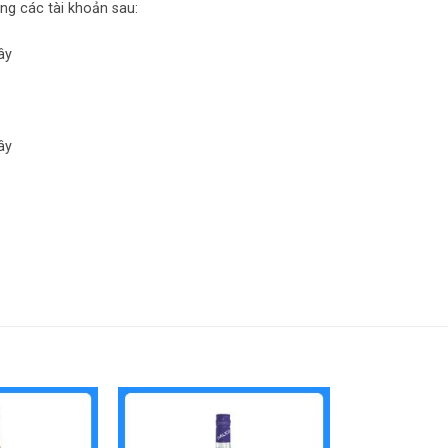
ng các tài khoản sau:
ây
ây