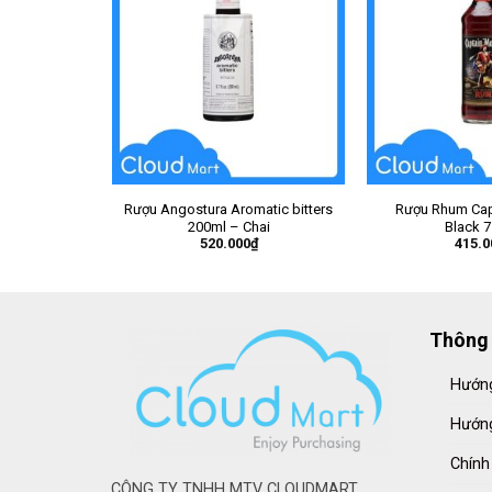
Rượu Angostura Aromatic bitters
Rượu Rhum Cap
200ml – Chai
Black 
520.000
₫
415.0
Thông 
Hướng
Hướng
Chính
CÔNG TY TNHH MTV CLOUDMART