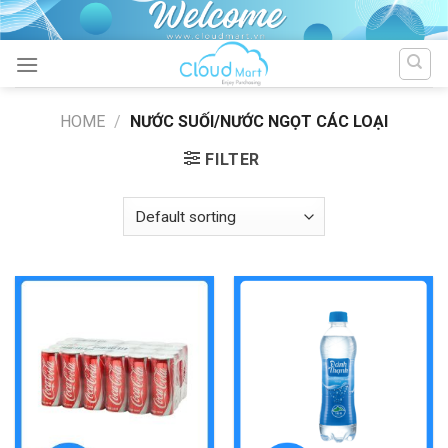
Skip
to
content
HOME
/
NƯỚC SUỐI/NƯỚC NGỌT CÁC LOẠI
FILTER