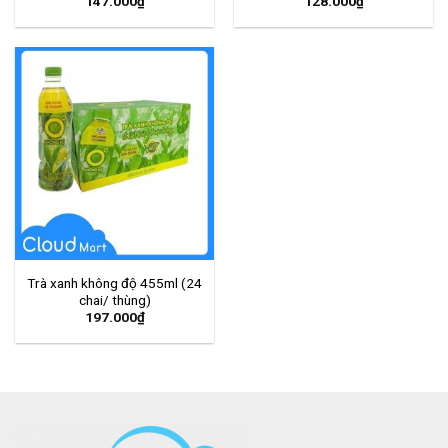
147.000
₫
128.000
₫
Trà xanh không độ 455ml (24
chai/ thùng)
197.000
₫