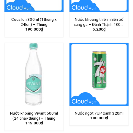
Coca lon 330ml (1thùng x
Nước khoáng thiên nhiên bổ
24lon) – Thùng
sung ga – Đảnh Thạnh 430ml
190.000
₫
5.200
₫
– Chai
Nước khoáng Vivant 500ml
Nước ngọt 7UP xanh 320ml
180.000
₫
(24 chai/thùng) – Thùng
115.000
₫