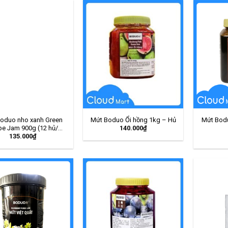
oduo nho xanh Green
Mứt Boduo Ổi hồng 1kg – Hủ
Mứt Bodu
140.000
₫
pe Jam 900g (12 hủ/
135.000
₫
thùng) – Hủ