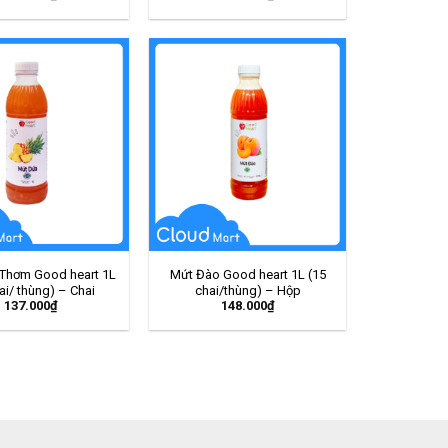
Thơm Good heart 1L
Mứt Đào Good heart 1L (15
ai/ thùng) – Chai
chai/thùng) – Hộp
137.000
₫
148.000
₫