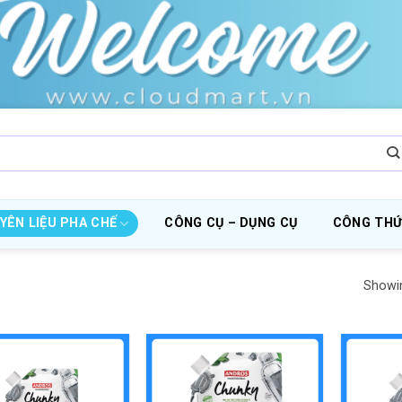
YÊN LIỆU PHA CHẾ
CÔNG CỤ – DỤNG CỤ
CÔNG THỨ
Showin