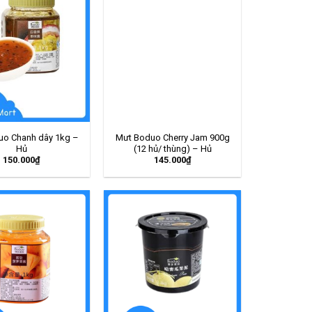
uo Chanh dây 1kg –
Mưt Boduo Cherry Jam 900g
Hủ
(12 hủ/ thùng) – Hủ
150.000
₫
145.000
₫