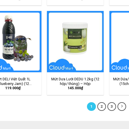
t DELI Việt Quất 1L
Mứt Dưa Lưới DEDU 1.2kg (12
Mứt Dứa/
Blueberry Jam) (12
hộp/ thùng) – Hộp
(15ch
119.000
₫
145.000
₫
hai/thùng) – Chai
1
2
3