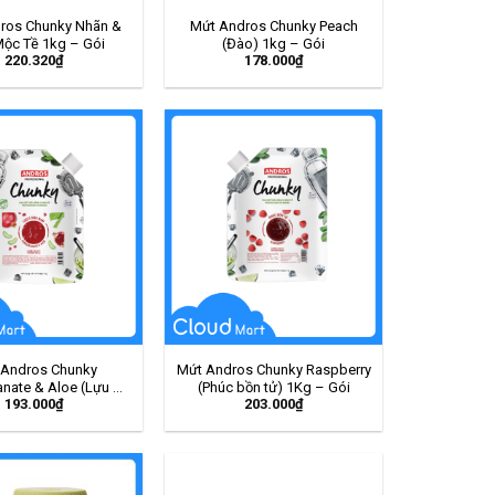
ros Chunky Nhãn &
Mứt Andros Chunky Peach
ộc Tề 1kg – Gói
(Đào) 1kg – Gói
220.320
₫
178.000
₫
 Andros Chunky
Mứt Andros Chunky Raspberry
nate & Aloe (Lựu &
(Phúc bồn tử) 1Kg – Gói
193.000
₫
203.000
₫
Đam) 1kg – Gói