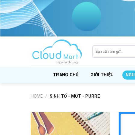
Skip
to
content
Search
for:
TRANG CHỦ
GIỚI THIỆU
NGU
HOME
/
SINH TỐ - MỨT - PURRE