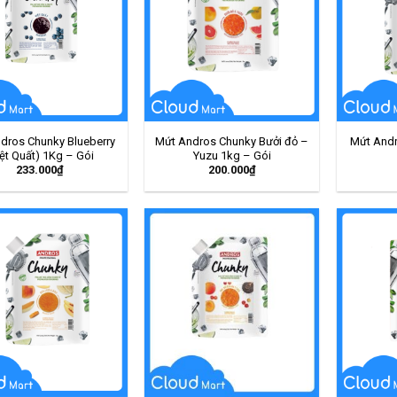
dros Chunky Blueberry
Mứt Andros Chunky Bưởi đỏ –
Mứt Andr
iệt Quất) 1Kg – Gói
Yuzu 1kg – Gói
233.000
₫
200.000
₫