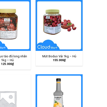
o táo đỏ long nhãn
Mứt Boduo Vải 1kg – Hủ
155.000
₫
1kg – Hủ
125.000
₫