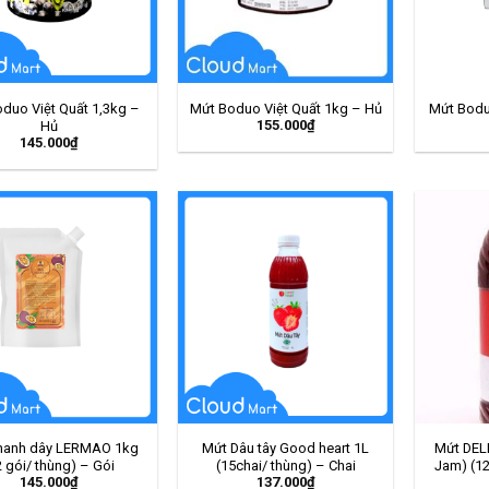
duo Việt Quất 1,3kg –
Mứt Boduo Việt Quất 1kg – Hủ
Mứt Bodu
155.000
₫
Hủ
145.000
₫
hanh dây LERMAO 1kg
Mứt Dâu tây Good heart 1L
Mứt DELI
2 gói/ thùng) – Gói
(15chai/ thùng) – Chai
Jam) (12
145.000
₫
137.000
₫