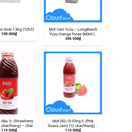
o Xoài 1.3kg (12h/t)
Mứt Cam Yuzu – LongBeach
158.000
₫
Yuzu Orange Puree 900ml (6
246.500
₫
chai/thùng) – Chai
 dâu 1L (Strawberry
Mứt DELI ổi hồng !L (Pink
 chai/thùng) – Chai
Guava Jam) (12 chai/thùng) –
119.000
₫
119.000
₫
Chai