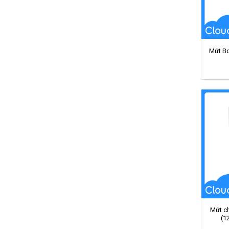
Mứt Bo
Mứt c
(1