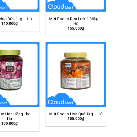
duo Dứa 1kg – Hủ
Mứt Boduo Dưa Lưới 1.36kg –
140.000
₫
Hủ
155.000
₫
uo Hoa Hồng 1kg –
Mứt Boduo Hoa Quế 1kg – Hủ
155.000
₫
Hủ
150.000
₫