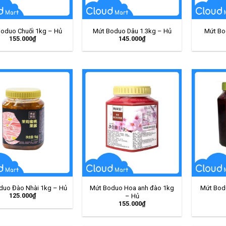
oduo Chuối 1kg – Hủ
Mứt Boduo Dâu 1.3kg – Hủ
Mứt Bo
155.000
₫
145.000
₫
duo Đào Nhài 1kg – Hủ
Mứt Boduo Hoa anh đào 1kg
Mứt Bod
125.000
₫
– Hủ
155.000
₫