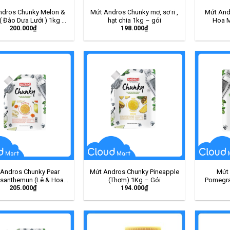
ndros Chunky Melon &
Mứt Andros Chunky mơ, sơ ri ,
Mứt And
( Đào Dưa Lưới ) 1kg –
hạt chia 1kg – gói
Hoa M
200.000
₫
198.000
₫
Gói
Andros Chunky Pear
Mứt Andros Chunky Pineapple
Mứt
santhemun (Lê & Hoa
(Thơm) 1Kg – Gói
Pomegra
205.000
₫
194.000
₫
Cúc) 1Kg – Gói
Nha 