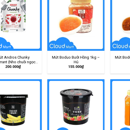
ứt Andros Chunky
Mứt Boduo Bưởi Hồng 1kg –
Mứt Bod
rant (Nho chuỗi ngọc)
Hủ
200.000
₫
155.000
₫
1Kg – Gói