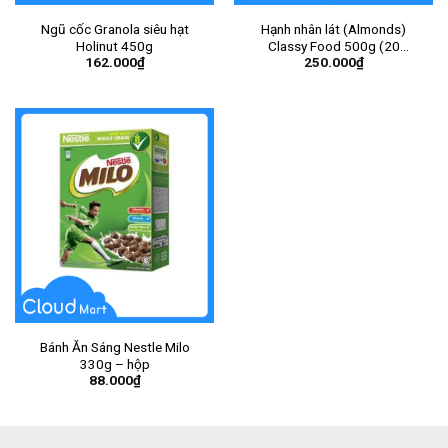
Ngũ cốc Granola siêu hạt
Hạnh nhân lát (Almonds)
Holinut 450g
Classy Food 500g (20
162.000
₫
250.000
₫
gói/thùng) – Gói
Bánh Ăn Sáng Nestle Milo
330g – hộp
88.000
₫