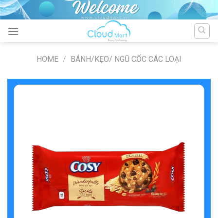
Skip
to
content
HOME
/
BÁNH/KẸO/ NGŨ CỐC CÁC LOẠI