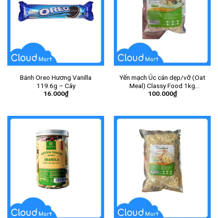
Bánh Oreo Hương Vanilla
Yến mạch Úc cán dẹp/vỡ (Oat
119.6g – Cây
Meal) Classy Food 1kg
16.000
₫
100.000
₫
(10gói/thùng) – Gói