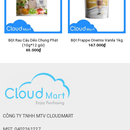
Bột Rau Câu Dẻo Chung Phát
Bột Frappe Onemix Vanila 1kg
167.000
₫
(10g*12 gói)
65.000
₫
CÔNG TY TNHH MTV CLOUDMART
MST: 0402261227