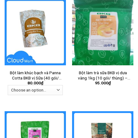
Bột làm khúc bạch và Panna
Bột làm trà sữa BKB vị dưa
Cotta BKB vị Sữa (40 gói/
vàng 1kg (10 gói/ thùng) –
80.000
₫
95.000
₫
thùng) – Gói
Gói