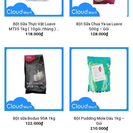
Bột Sữa Thực Vật Luave
Bột Sữa Chua Ya-ua Luave
MT35 1kg ( 10gói /thùng ) –
500g – Gói
118.000
₫
128.000
₫
Gói
Bột sữa Boduo 90A 1kg
Bột Pudding Mole Dâu 1kg –
122.000
₫
Gói
210.000
₫