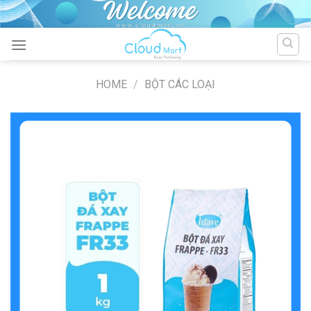
Skip
to
content
HOME
/
BỘT CÁC LOẠI