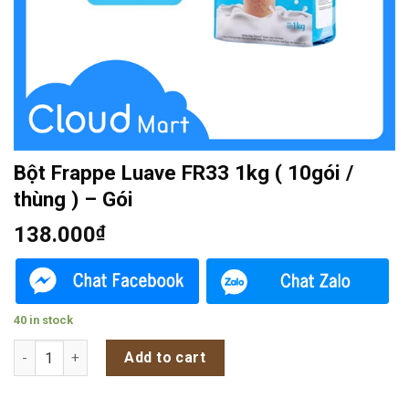
Bột Frappe Luave FR33 1kg ( 10gói /
thùng ) – Gói
138.000
₫
40 in stock
Bột Frappe Luave FR33 1kg ( 10gói / thùng ) - Gói quantity
Add to cart