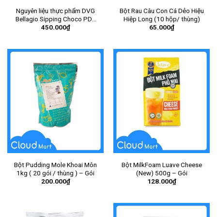
Nguyên liệu thực phẩm DVG
Bột Rau Câu Con Cá Dẻo Hiệu
Bellagio Sipping Choco PDR
Hiệp Long (10 hộp/ thùng)
450.000
₫
65.000
₫
Mix 1kgx6-20480840 – Gói
Bột Pudding Mole Khoai Môn
Bột MilkFoam Luave Cheese
1kg ( 20 gói / thùng ) – Gói
(New) 500g – Gói
200.000
₫
128.000
₫