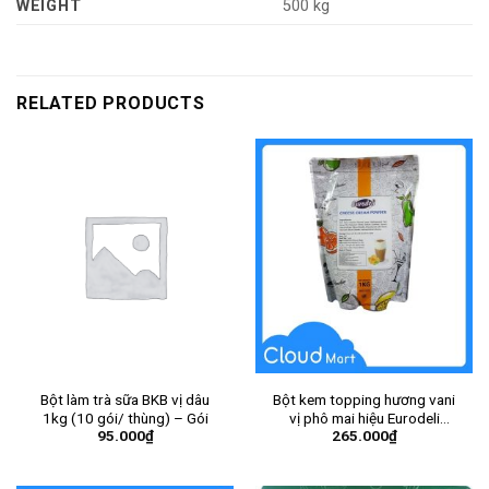
WEIGHT
500 kg
RELATED PRODUCTS
Bột làm trà sữa BKB vị dâu
Bột kem topping hương vani
1kg (10 gói/ thùng) – Gói
vị phô mai hiệu Eurodeli
95.000
₫
265.000
₫
(Milkfoam Eurodeli Cheese)
1kg – Gói