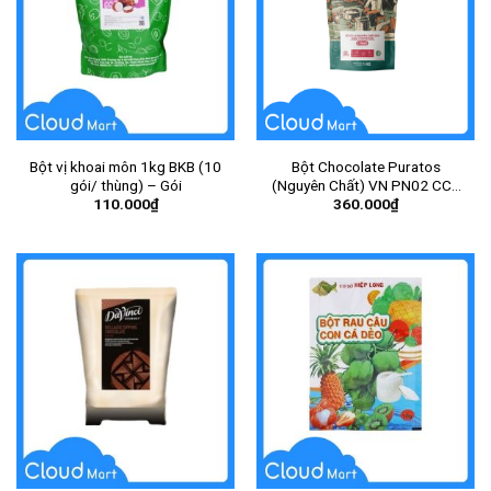
Bột vị khoai môn 1kg BKB (10
Bột Chocolate Puratos
gói/ thùng) – Gói
(Nguyên Chất) VN PN02 CCT
110.000
₫
360.000
₫
1kg ( 10gói / thùng )