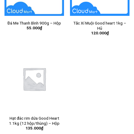
Đá Me Thanh Bình 900g – Hộp
Tắc Xí Muội Good heart 1kg –
55.000
₫
Hủ
120.000
₫
Hạt đác rim dứa Good Heart
1.1kg (12 hộp/thùng) – Hộp
135.000
₫