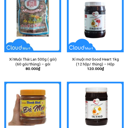
Xí Muội Thái Lan 500g ( gói)
Xí muội mơ Good Heart 1kg
(60 gói/thùng) – gói
(12 hộp/ thùng) – Hộp
80.000
₫
120.000
₫