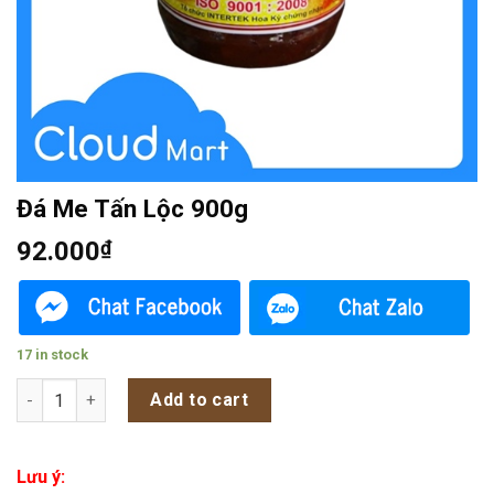
Đá Me Tấn Lộc 900g
92.000
₫
17 in stock
Đá Me Tấn Lộc 900g quantity
Add to cart
Lưu ý: