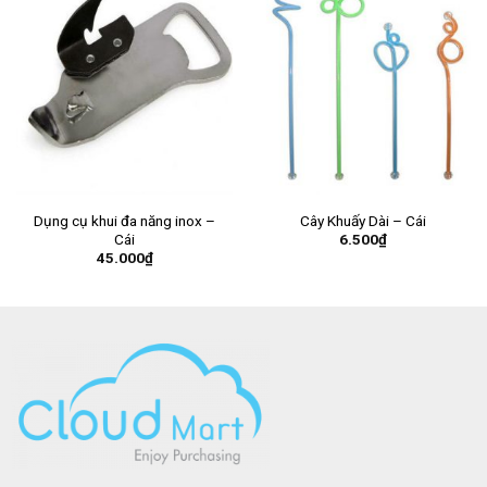
Dụng cụ khui đa năng inox –
Cây Khuấy Dài – Cái
6.500
₫
Cái
45.000
₫