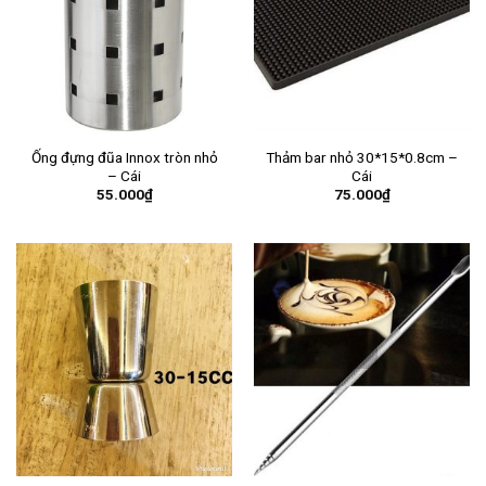
Ống đựng đũa Innox tròn nhỏ
Thảm bar nhỏ 30*15*0.8cm –
– Cái
Cái
55.000
₫
75.000
₫