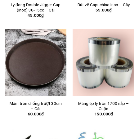
Ly đong Double Jigger Cup
Bút vẽ Capuchino Inox – Cây
55.000
₫
(Inox) 30-15cc – Cái
45.000
₫
Mâm tròn chống trượt 30cm
Màng ép ly trơn 1700 nắp –
– Cái
Cuộn
60.000
₫
150.000
₫