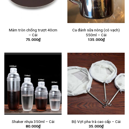
Mâm tròn chống trượt 40cm
Ca đánh sữa nóng (có vạch)
– Cái
550ml – Cái
75.000
₫
135.000
₫
Shaker nhựa 350ml – Cái
Bộ Vợt pha trà cao cấp – Cái
80.000
₫
35.000
₫