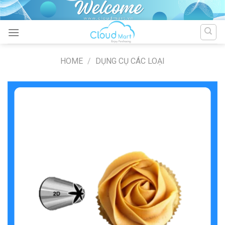
Skip
to
content
HOME
/
DỤNG CỤ CÁC LOẠI