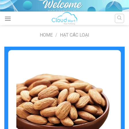
Skip
to
content
HOME
/
HẠT CÁC LOẠI