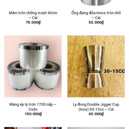
Mâm tròn chống trượt 40cm
Ống đựng đũa Innox tròn nhỏ
– Cái
– Cái
75.000
₫
55.000
₫
Màng ép ly trơn 1700 nắp –
Ly đong Double Jigger Cup
Cuộn
(Inox) 30-15cc – Cái
150.000
₫
45.000
₫