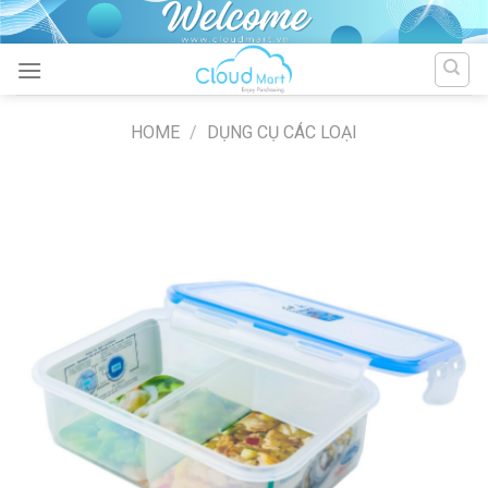
Skip
to
content
HOME
/
DỤNG CỤ CÁC LOẠI