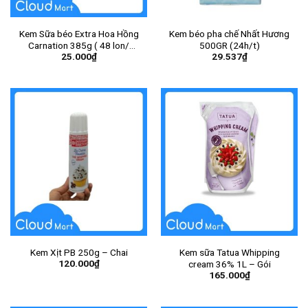
Kem Sữa béo Extra Hoa Hồng
Kem béo pha chế Nhất Hương
Carnation 385g ( 48 lon/
500GR (24h/t)
25.000
₫
29.537
₫
thùng ) – Lon
Kem Xịt PB 250g – Chai
Kem sữa Tatua Whipping
120.000
₫
cream 36% 1L – Gói
165.000
₫