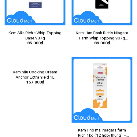
Kem Sữa Rich’s Whip Topping
Kem Làm Bánh Rich’s Niagara
Base 907g
Farm Whip Topping 907g
85.000
₫
89.000
₫
(MÀU ĐEN)
Kem nấu Cooking Cream
Anchor Extra Yield 1L
167.000
₫
Kem Phô mai Niagara farm
Rich 1kg (12 hộp/thùng) –