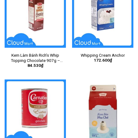
Kem Làm Bánh Rich’s Whip
Whipping Cream Anchor
172.600
₫
Topping Chocolate 907g –
84.530
₫
Hộp