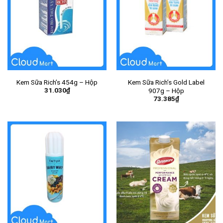
Kem Sữa Rich’s 454g – Hộp
Kem Sữa Rich’s Gold Label
31.030
₫
907g – Hộp
73.385
₫