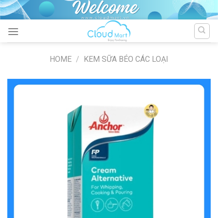
Skip
to
content
HOME
/
KEM SỮA BÉO CÁC LOẠI