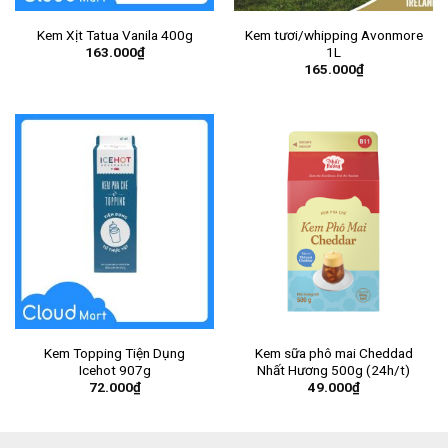
Kem Xịt Tatua Vanila 400g
Kem tươi/whipping Avonmore
163.000
₫
1L
165.000
₫
Kem Topping Tiện Dụng
Kem sữa phô mai Cheddad
Icehot 907g
Nhất Hương 500g (24h/t)
72.000
₫
49.000
₫