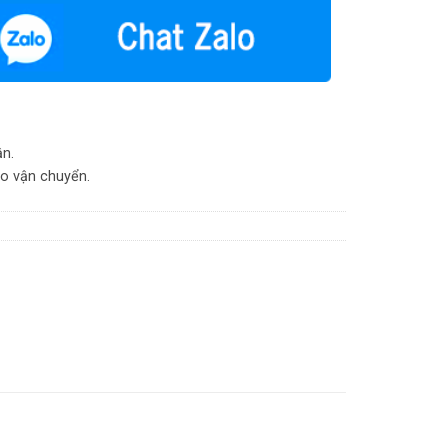
ận.
do vận chuyển.