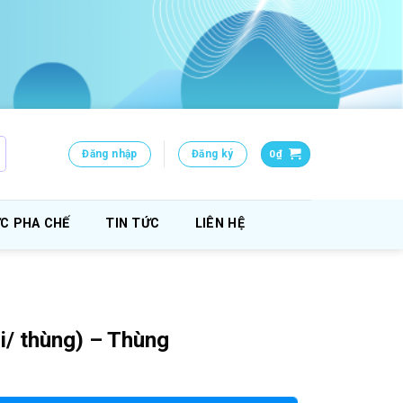
Đăng nhập
Đăng ký
0
₫
C PHA CHẾ
TIN TỨC
LIÊN HỆ
i/ thùng) – Thùng