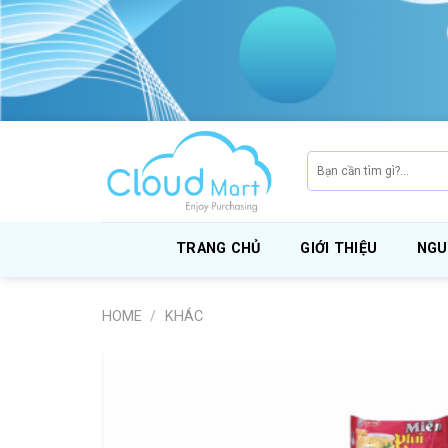
Skip
to
content
Search
for:
TRANG CHỦ
GIỚI THIỆU
NGU
HOME
/
KHÁC