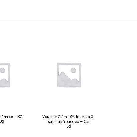
hành xe – KG
Voucher Giảm 10% khi mua 01
0
₫
sữa dừa Youcoco – Cái
0
₫