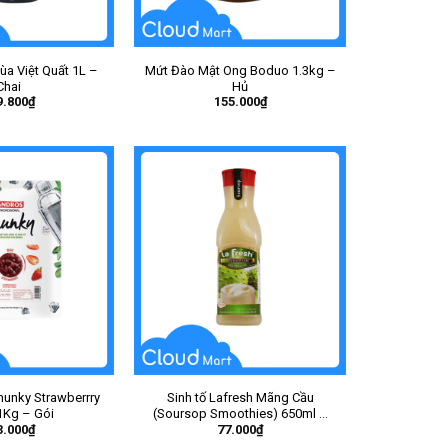
ùa Việt Quất 1L –
Mứt Đào Mật Ong Boduo 1.3kg –
Chai
Hủ
9.800
₫
155.000
₫
unky Strawberrry
Sinh tố Lafresh Mãng Cầu
1Kg – Gói
(Soursop Smoothies) 650ml –
3.000
₫
77.000
₫
Chai