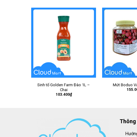
Sinh tố Golden Farm Đào 1L –
Mứt Boduo Vả
155.0
Chai
103.400
₫
Thông 
Hướng