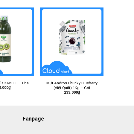
a Kiwi 1 L – Chai
Mứt Andros Chunky Blueberry
3.000
₫
(Việt Quất) 1Kg – Gói
233.000
₫
Fanpage