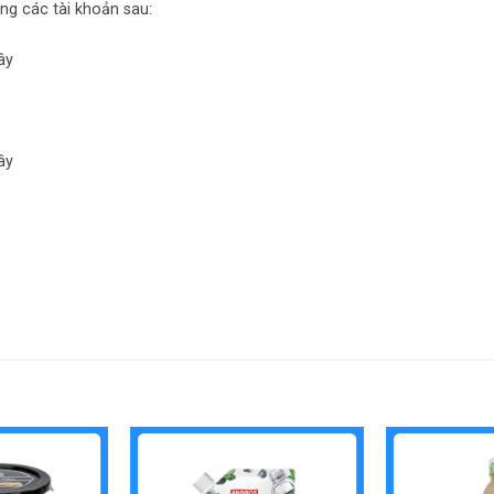
ng các tài khoản sau:
ây
ây