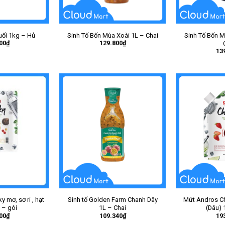
ối 1kg – Hủ
Sinh Tố Bốn Mùa Xoài 1L – Chai
Sinh Tố Bốn M
00
₫
129.800
₫
13
 mơ, sơ ri , hạt
Sinh tố Golden Farm Chanh Dây
Mứt Andros Ch
 – gói
1L – Chai
(Dâu) 
00
₫
109.340
₫
19