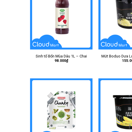
Sinh tố Bốn Mùa Dâu 1L – Chai
Mứt Boduo Dưa Lư
98.000
₫
155.0