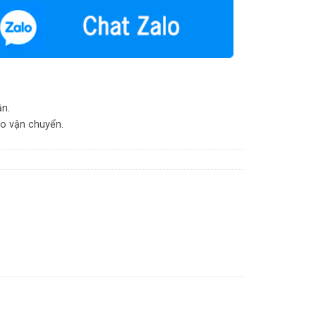
ận.
do vận chuyển.