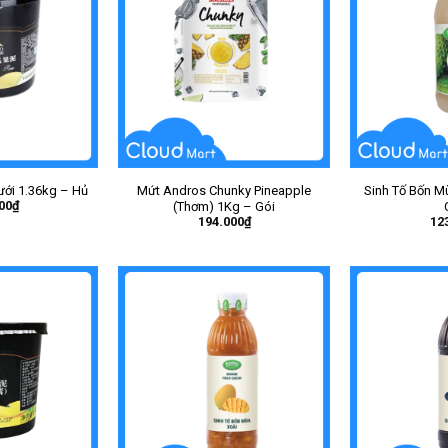
ới 1.36kg – Hủ
Mứt Andros Chunky Pineapple
Sinh Tố Bốn M
00
₫
(Thơm) 1Kg – Gói
194.000
₫
12