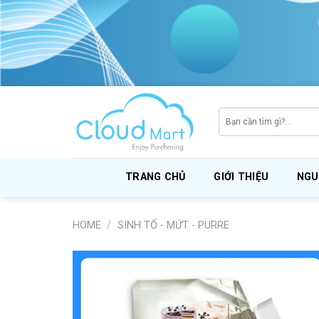
Skip
to
content
Search
for:
TRANG CHỦ
GIỚI THIỆU
NGU
HOME
/
SINH TỐ - MỨT - PURRE