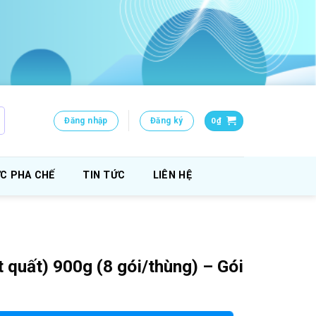
Đăng nhập
Đăng ký
0
₫
C PHA CHẾ
TIN TỨC
LIÊN HỆ
t quất) 900g (8 gói/thùng) – Gói