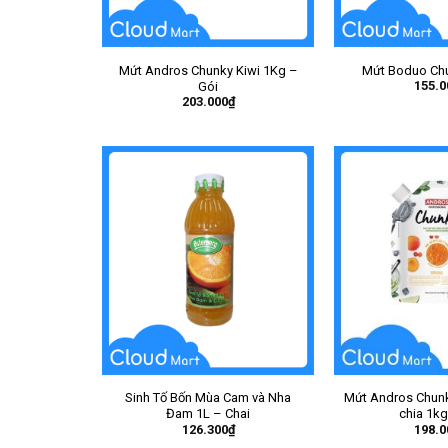
Mứt Andros Chunky Kiwi 1Kg –
Mứt Boduo Chu
155.0
Gói
203.000
₫
Sinh Tố Bốn Mùa Cam và Nha
Mứt Andros Chunky
Đam 1L – Chai
chia 1kg
126.300
₫
198.0