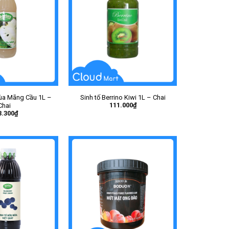
ùa Mãng Cầu 1L –
Sinh tố Berrino Kiwi 1L – Chai
111.000
₫
Chai
3.300
₫