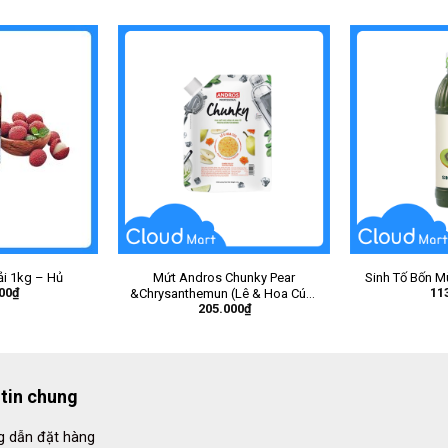
i 1kg – Hủ
Mứt Andros Chunky Pear
Sinh Tố Bốn Mù
00
₫
11
&Chrysanthemun (Lê & Hoa Cúc)
205.000
₫
1Kg – Gói
tin chung
 dẫn đặt hàng