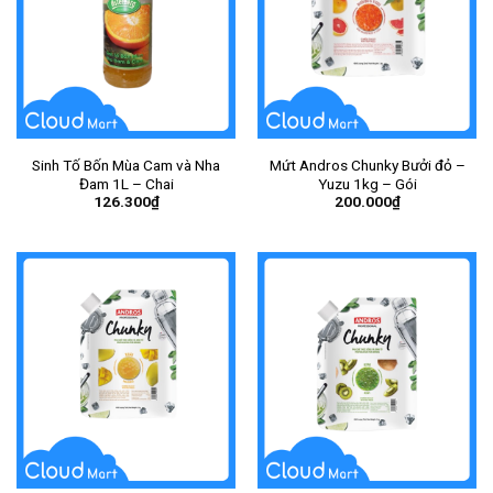
Sinh Tố Bốn Mùa Cam và Nha
Mứt Andros Chunky Bưởi đỏ –
Đam 1L – Chai
Yuzu 1kg – Gói
126.300
₫
200.000
₫