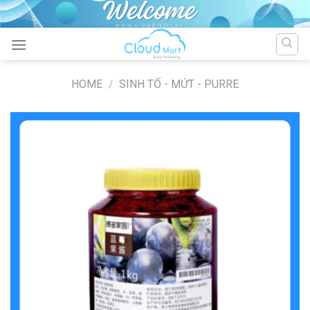
Skip
to
content
HOME
/
SINH TỐ - MỨT - PURRE