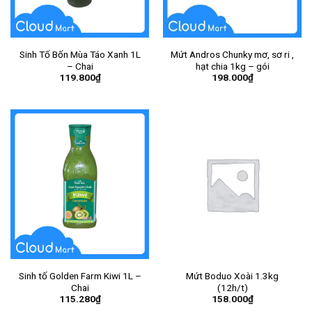
Sinh Tố Bốn Mùa Táo Xanh 1L
Mứt Andros Chunky mơ, sơ ri ,
– Chai
hạt chia 1kg – gói
119.800
₫
198.000
₫
Sinh tố Golden Farm Kiwi 1L –
Mứt Boduo Xoài 1.3kg
Chai
(12h/t)
115.280
₫
158.000
₫