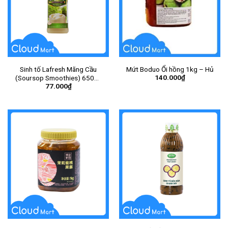
Sinh tố Lafresh Mãng Cầu
Mứt Boduo Ổi hồng 1kg – Hủ
140.000
₫
(Soursop Smoothies) 650ml
77.000
₫
– Chai