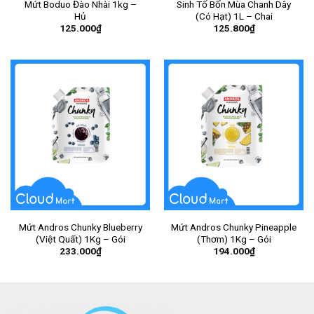
Mứt Boduo Đào Nhài 1kg –
Sinh Tố Bốn Mùa Chanh Dây
Hủ
(Có Hạt) 1L – Chai
125.000
₫
125.800
₫
Mứt Andros Chunky Blueberry
Mứt Andros Chunky Pineapple
(Việt Quất) 1Kg – Gói
(Thơm) 1Kg – Gói
233.000
₫
194.000
₫