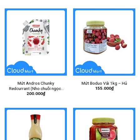
Mứt Andros Chunky
Mứt Boduo Vải 1kg – Hủ
155.000
₫
Redcurrant (Nho chuỗi ngọc)
200.000
₫
1Kg – Gói