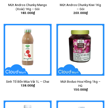
Mứt Andros Chunky Mango
Mứt Andros Chunky Kiwi 1Kg
(Xoài) 1Kg – Gói
– Gói
183.000
₫
203.000
₫
Sinh Tố Bốn Mùa Vải 1L – Chai
Mứt Boduo Hoa Hồng 1kg –
138.000
₫
Hủ
150.000
₫