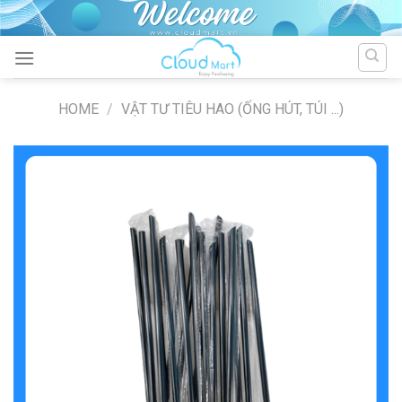
Skip
to
content
HOME
/
VẬT TƯ TIÊU HAO (ỐNG HÚT, TÚI ...)