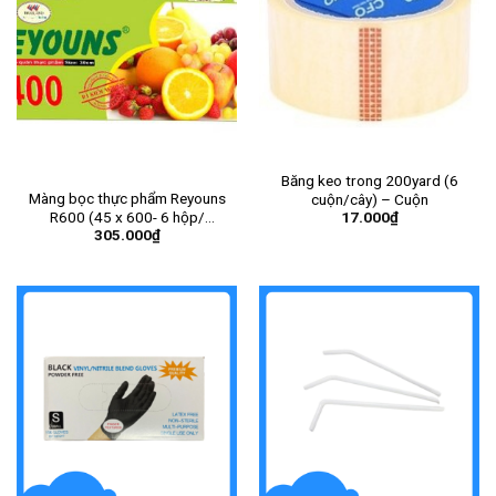
Băng keo trong 200yard (6
Màng bọc thực phẩm Reyouns
cuộn/cây) – Cuộn
R600 (45 x 600- 6 hộp/
17.000
₫
305.000
₫
thùng)