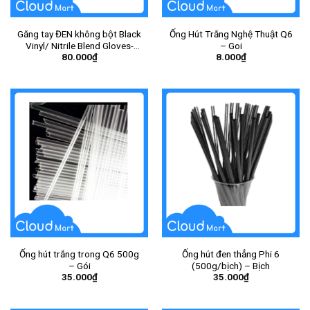
Găng tay ĐEN không bột Black
Ống Hút Trắng Nghệ Thuật Q6
Vinyl/ Nitrile Blend Gloves-
– Goi
80.000
₫
8.000
₫
power free ( size S) – Hộp
Ống hút trắng trong Q6 500g
Ống hút đen thẳng Phi 6
– Gói
(500g/bịch) – Bịch
35.000
₫
35.000
₫