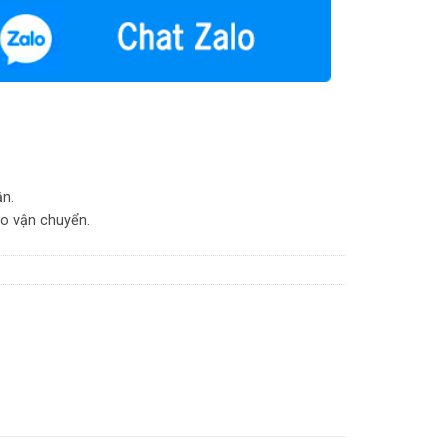
ận.
do vận chuyển.