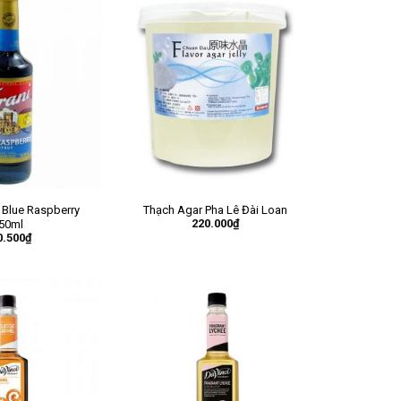
 Blue Raspberry
Thạch Agar Pha Lê Đài Loan
220.000
₫
50ml
0.500
₫