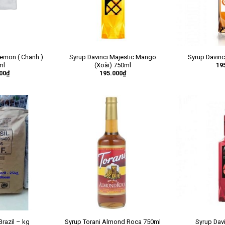
emon ( Chanh )
Syrup Davinci Majestic Mango
Syrup Davinc
19
ml
(Xoài) 750ml
00
₫
195.000
₫
Brazil – kg
Syrup Torani Almond Roca 750ml
Syrup Dav