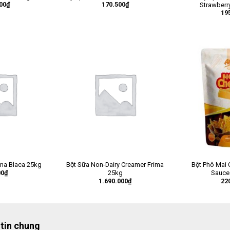
00
₫
170.500
₫
Strawberr
19
ana Blaca 25kg
Bột Sữa Non-Dairy Creamer Frima
Bột Phô Mai
00
₫
25kg
Sauce
1.690.000
₫
22
tin chung