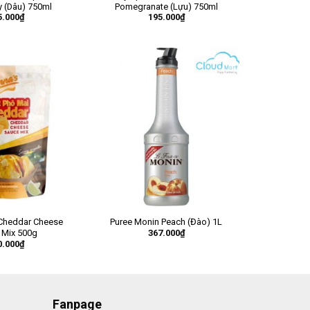
y (Dâu) 750ml
Pomegranate (Lựu) 750ml
5.000
₫
195.000
₫
 Cheddar Cheese
Puree Monin Peach (Đào) 1L
367.000
₫
 Mix 500g
0.000
₫
Fanpage