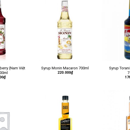
berry (Nam Việt
Syrup Monin Macaron 700ml
Syrup Torani
220.000
₫
700ml
7
00
₫
17