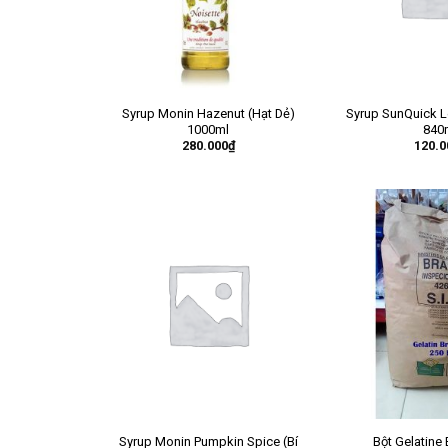
Syrup Monin Hazenut (Hạt Dẻ)
Syrup SunQuick L
1000ml
840
280.000
₫
120.0
Syrup Monin Pumpkin Spice (Bí
Bột Gelatine 