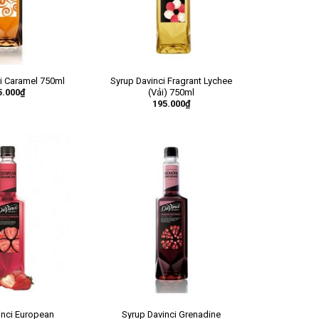
i Caramel 750ml
Syrup Davinci Fragrant Lychee
5.000
₫
(Vải) 750ml
195.000
₫
inci European
Syrup Davinci Grenadine