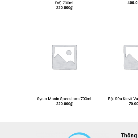
400.0
Đỏ) 700ml
220.000
₫
Syrup Monin Speculoos 700ml
Bột Sữa Kievit V
220.000
₫
70.0
Thông 