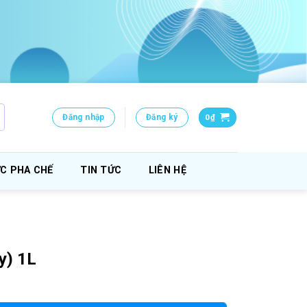
Đăng nhập
Đăng ký
0
₫
C PHA CHẾ
TIN TỨC
LIÊN HỆ
y) 1L