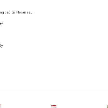
ng các tài khoản sau:
ây
ây