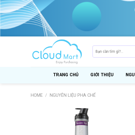
Skip
to
content
Search
for:
TRANG CHỦ
GIỚI THIỆU
NGU
HOME
/
NGUYÊN LIỆU PHA CHẾ