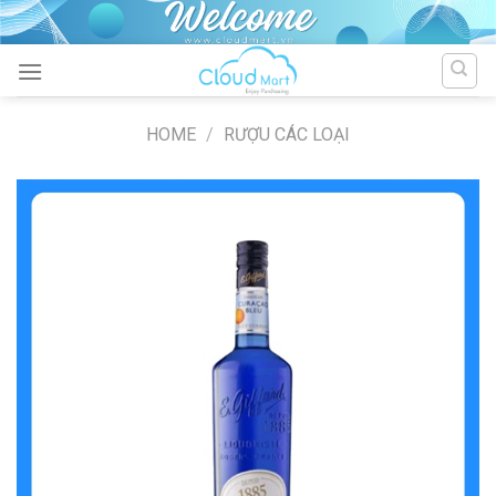
Skip
to
content
HOME
/
RƯỢU CÁC LOẠI