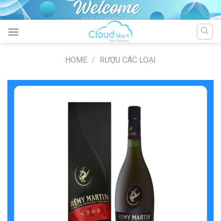
Skip
to
content
HOME
/
RƯỢU CÁC LOẠI