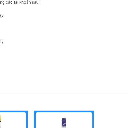
ng các tài khoản sau:
ây
ây