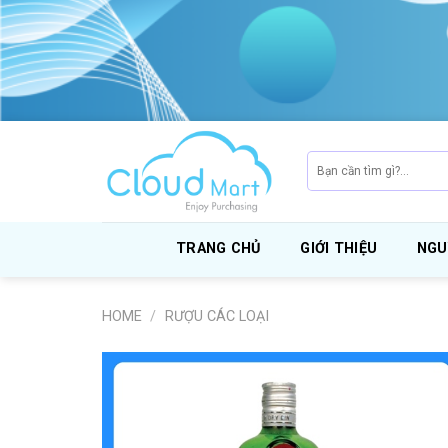
Skip
to
content
Search
for:
TRANG CHỦ
GIỚI THIỆU
NGU
HOME
/
RƯỢU CÁC LOẠI