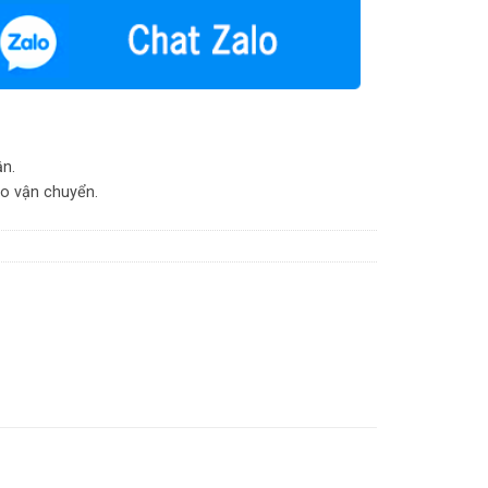
ận.
do vận chuyển.