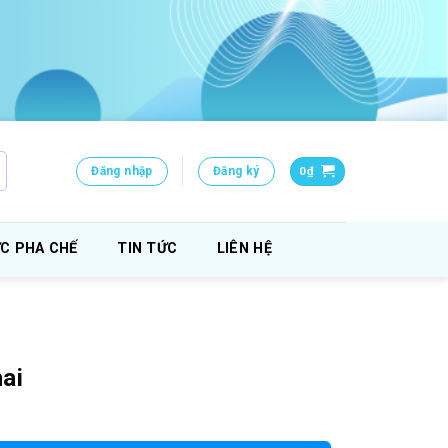
Đăng nhập
Đăng ký
0
₫
C PHA CHẾ
TIN TỨC
LIÊN HỆ
ai