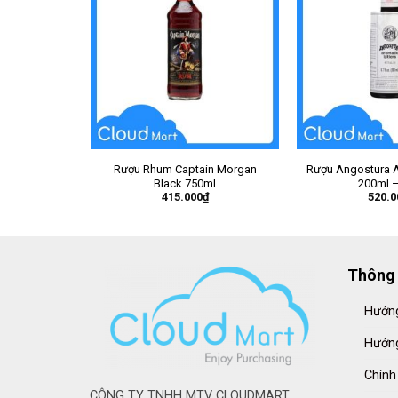
Rượu Rhum Captain Morgan
Rượu Angostura A
Black 750ml
200ml –
415.000
₫
520.0
Thông 
Hướng
Hướng
Chính
CÔNG TY TNHH MTV CLOUDMART