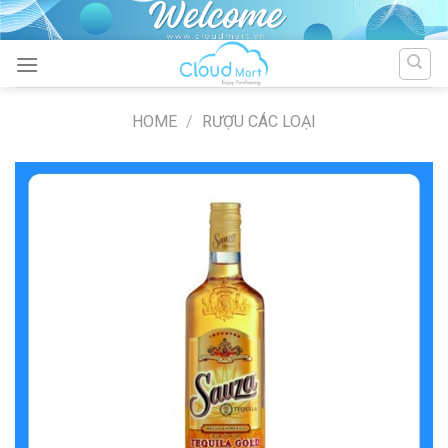
Skip
to
content
HOME
/
RƯỢU CÁC LOẠI