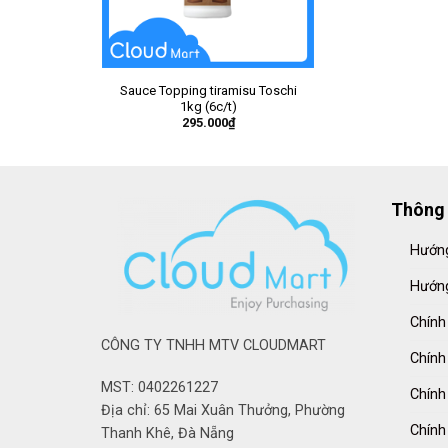
Sauce Topping tiramisu Toschi
1kg (6c/t)
295.000
₫
Thông 
Hướng
Hướng
Chính
CÔNG TY TNHH MTV CLOUDMART
Chính
MST: 0402261227
Chính
Địa chỉ: 65 Mai Xuân Thưởng, Phường
Chính
Thanh Khê, Đà Nẵng