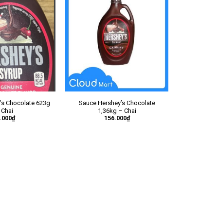
’s Chocolate 623g
Sauce Hershey’s Chocolate
 Chai
1,36kg – Chai
.000
₫
156.000
₫