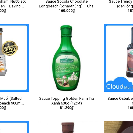
 phẩm: Nước sốt
Sauce Socola Chocolate
Sauce Trendy 
en – Davinci
Longbeach (6chai/thùng) – Chai
(đen lỏng
00
₫
160.000
₫
18
el FLV Sauce
– Chai
Muối (Salted
Sauce Topping Golden Farm Trà
Sauce Osterbe
beach 900ml
Xanh 630g (12c/t)
00
₫
81.290
₫
16
g) – Chai