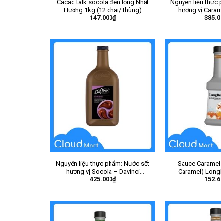
Cacao talk socola đen lỏng Nhất
Nguyên liệu thực
Hương 1kg (12 chai/ thùng)
hương vị Caram
147.000
₫
385.0
Gourmet Caram
(2Lx3) 
Nguyên liệu thực phẩm: Nước sốt
Sauce Caramel 
hương vị Socola – Davinci
Caramel) Long
425.000
₫
152.6
Gourmet Chocolate FLV Sauce
(6chai/thùn
(2Lx3) – Chai