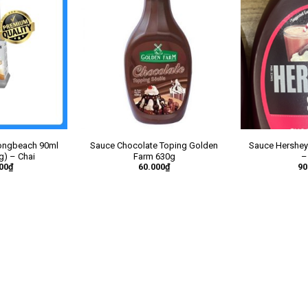
ongbeach 90ml
Sauce Chocolate Toping Golden
Sauce Hershey
g) – Chai
Farm 630g
–
00
₫
60.000
₫
90