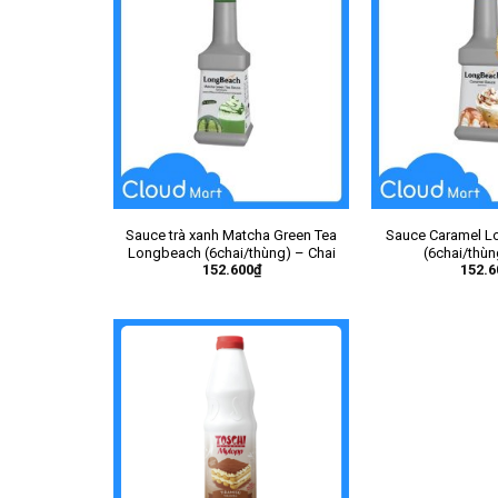
Sauce trà xanh Matcha Green Tea
Sauce Caramel L
Longbeach (6chai/thùng) – Chai
(6chai/thùn
152.600
₫
152.6