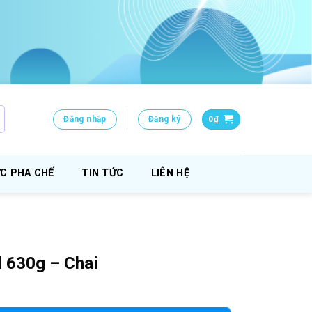
Đăng nhập
Đăng ký
0
₫
C PHA CHẾ
TIN TỨC
LIÊN HỆ
 630g – Chai