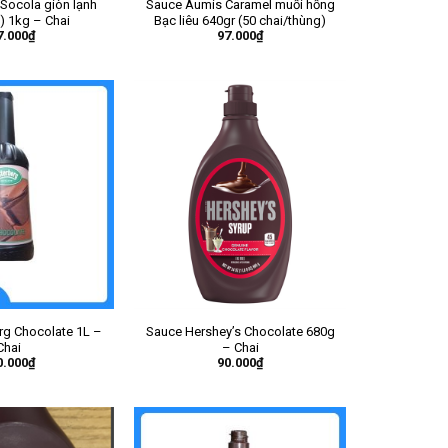
Socola giòn lạnh
Sauce Aumis Caramel muối hồng
) 1kg – Chai
Bạc liêu 640gr (50 chai/thùng)
7.000
₫
97.000
₫
rg Chocolate 1L –
Sauce Hershey’s Chocolate 680g
Chai
– Chai
0.000
₫
90.000
₫