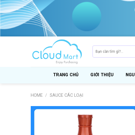
Skip
to
content
Search
for:
TRANG CHỦ
GIỚI THIỆU
NGU
HOME
/
SAUCE CÁC LOẠI