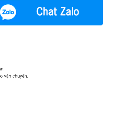
ận.
do vận chuyển.