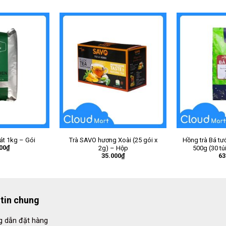
át 1kg – Gói
Trà SAVO hương Xoài (25 gói x
Hồng trà Bá tướ
00
₫
2g) – Hộp
500g (30 tú
35.000
₫
63
tin chung
 dẫn đặt hàng