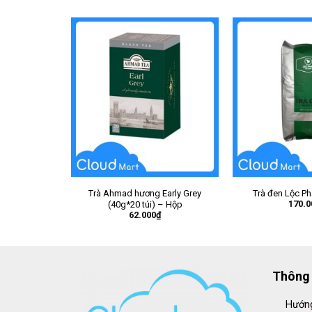
Trà Ahmad hương Early Grey
Trà đen Lộc Ph
170.0
(40g*20 túi) – Hộp
62.000
₫
Thông 
Hướng