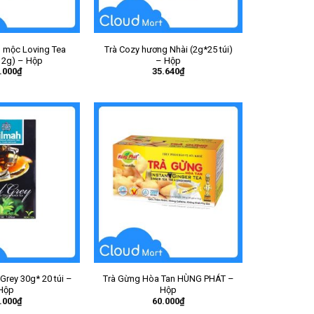
o mộc Loving Tea
Trà Cozy hương Nhài (2g*25 túi)
x 2g) – Hộp
– Hộp
.000
₫
35.640
₫
 Grey 30g* 20 túi –
Trà Gừng Hòa Tan HÙNG PHÁT –
Hộp
Hộp
.000
₫
60.000
₫