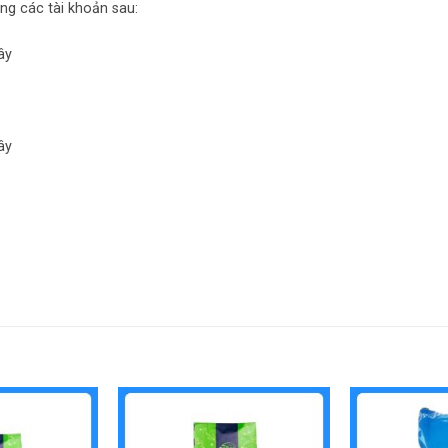
ng các tài khoản sau:
ây
ây