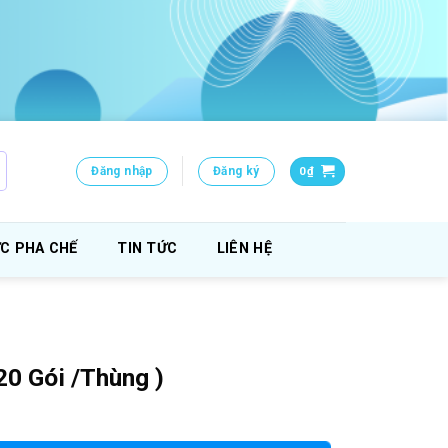
Đăng nhập
Đăng ký
0
₫
C PHA CHẾ
TIN TỨC
LIÊN HỆ
20 Gói /Thùng )