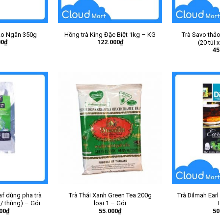
ảo Ngân 350g
Hồng trà King Đặc Biệt 1kg – KG
Trà Savo thả
00
₫
122.000
₫
(20 túi 
45
af dùng pha trà
Trà Thái Xanh Green Tea 200g
Trà Dilmah Earl
i/ thùng) – Gói
loại 1 – Gói
00
₫
55.000
₫
50