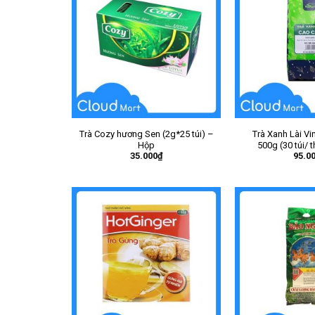
Trà Cozy hương Sen (2g*25 túi) –
Trà Xanh Lài V
Hộp
500g (30 túi/ 
35.000
₫
95.0