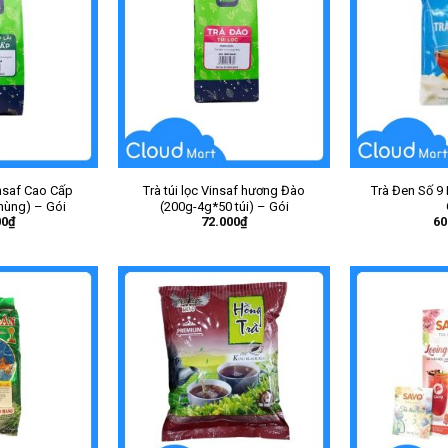
insaf Cao Cấp
Trà túi lọc Vinsaf hương Đào
Trà Đen Số 9
thùng) – Gói
(200g-4g*50 túi) – Gói
00
₫
72.000
₫
60