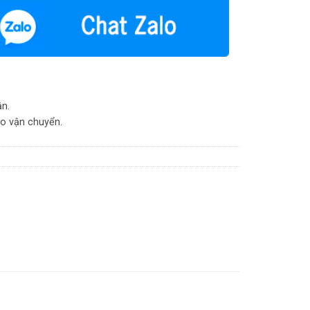
ận.
do vận chuyển.