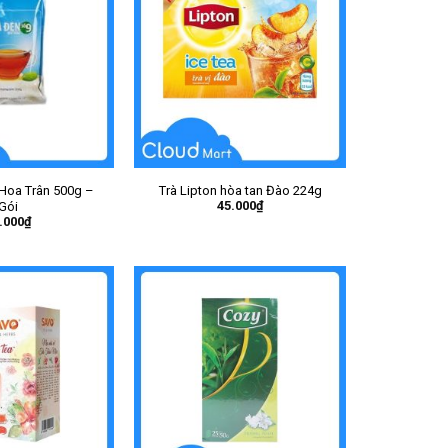
 Hoa Trân 500g –
Trà Lipton hòa tan Đào 224g
45.000
₫
Gói
.000
₫