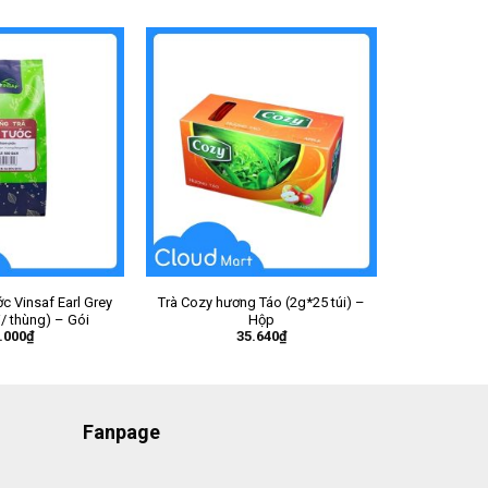
c Vinsaf Earl Grey
Trà Cozy hương Táo (2g*25 túi) –
i/ thùng) – Gói
Hộp
.000
₫
35.640
₫
Fanpage