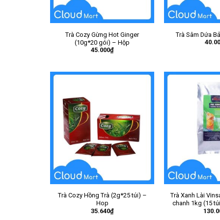
Trà Cozy Gừng Hot Ginger
Trà Sâm Dứa B
40.0
(10g*20 gói) – Hộp
45.000
₫
Trà Cozy Hồng Trà (2g*25 túi) –
Trà Xanh Lài Vins
Hop
chanh 1kg (15 tú
35.640
₫
130.0