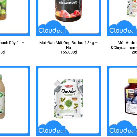
Chanh Dây 1L –
Mứt Đào Mật Ong Boduo 1.3kg –
Mứt Andro
i
Hủ
&Chrysanthemu
00
₫
155.000
₫
20
1Kg