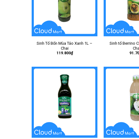
Sinh Tố Bốn Mùa Táo Xanh 1L –
Sinh tố Berrino 
Chai
Cha
119.800
₫
91.7