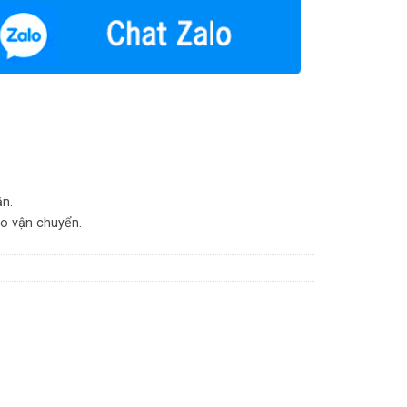
ận.
do vận chuyển.