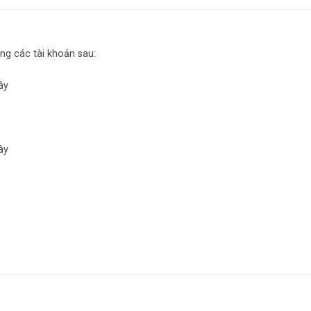
ng các tài khoản sau:
ây
ây