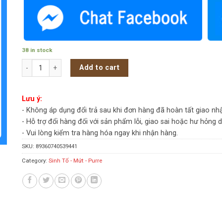
38 in stock
Sinh tố Bốn Mùa Bưởi hồng (Pink Grapfruit) 1L - Chai quantity
Add to cart
Lưu ý:
- Không áp dụng đổi trả sau khi đơn hàng đã hoàn tất giao nh
- Hỗ trợ đổi hàng đối với sản phẩm lỗi, giao sai hoặc hư hỏng 
- Vui lòng kiểm tra hàng hóa ngay khi nhận hàng.
SKU:
89360740539441
Category:
Sinh Tố - Mứt - Purre