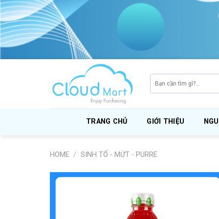
Skip
to
content
Search
for:
TRANG CHỦ
GIỚI THIỆU
NGU
HOME
/
SINH TỐ - MỨT - PURRE