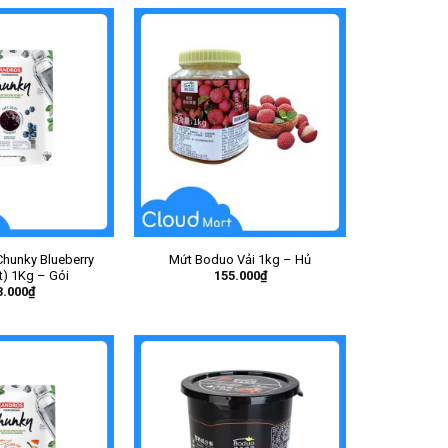
hunky Blueberry
Mứt Boduo Vải 1kg – Hủ
155.000
₫
t) 1Kg – Gói
3.000
₫