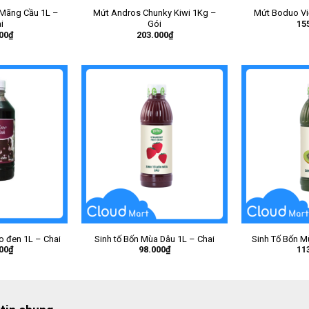
 Mãng Cầu 1L –
Mứt Andros Chunky Kiwi 1Kg –
Mứt Boduo Vi
15
i
Gói
00
₫
203.000
₫
ho đen 1L – Chai
Sinh tố Bốn Mùa Dâu 1L – Chai
Sinh Tố Bốn Mù
00
₫
98.000
₫
11