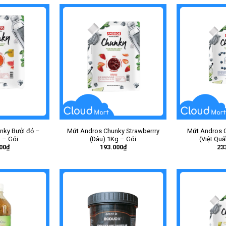
nky Bưởi đỏ –
Mứt Andros Chunky Strawberrry
Mứt Andros C
 – Gói
(Dâu) 1Kg – Gói
(Việt Quấ
00
₫
193.000
₫
23