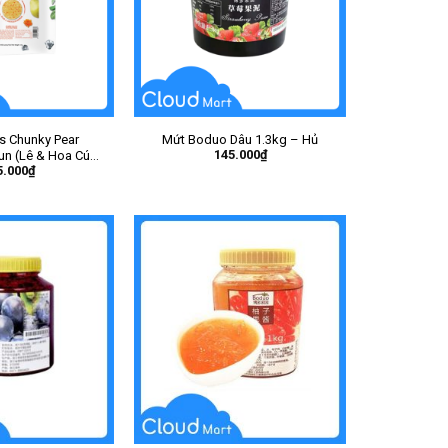
s Chunky Pear
Mứt Boduo Dâu 1.3kg – Hủ
145.000
₫
n (Lê & Hoa Cúc)
5.000
₫
 – Gói