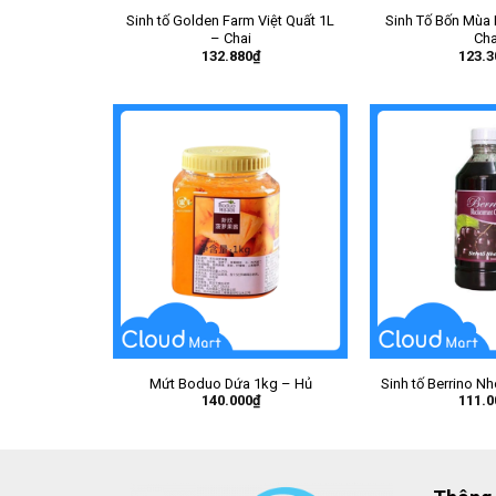
Sinh tố Golden Farm Việt Quất 1L
Sinh Tố Bốn Mùa
– Chai
Cha
132.880
₫
123.3
Mứt Boduo Dứa 1kg – Hủ
Sinh tố Berrino N
140.000
₫
111.0