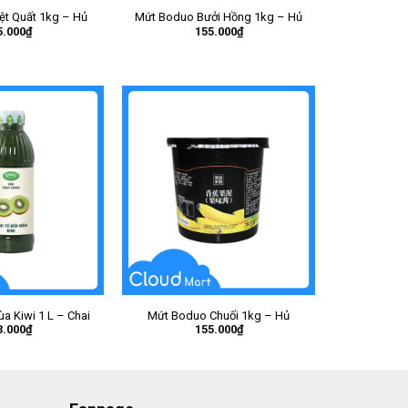
ệt Quất 1kg – Hủ
Mứt Boduo Bưởi Hồng 1kg – Hủ
5.000
₫
155.000
₫
a Kiwi 1 L – Chai
Mứt Boduo Chuối 1kg – Hủ
3.000
₫
155.000
₫