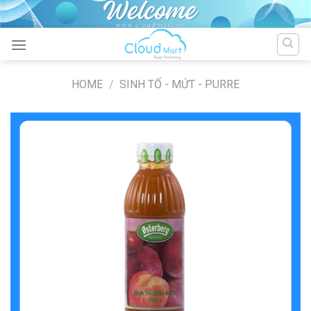
Skip
to
content
HOME
/
SINH TỐ - MỨT - PURRE