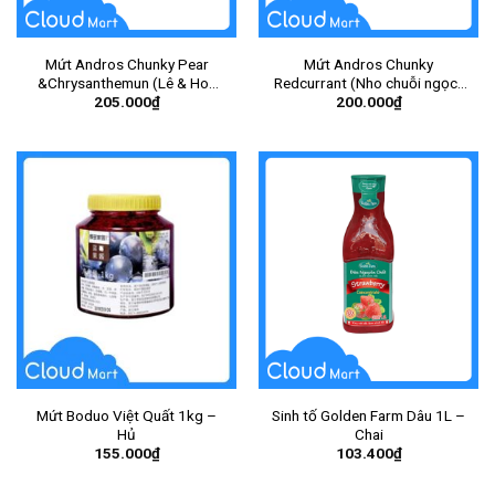
Mứt Andros Chunky Pear
Mứt Andros Chunky
&Chrysanthemun (Lê & Hoa
Redcurrant (Nho chuỗi ngọc)
205.000
₫
200.000
₫
Cúc) 1Kg – Gói
1Kg – Gói
Mứt Boduo Việt Quất 1kg –
Sinh tố Golden Farm Dâu 1L –
Hủ
Chai
155.000
₫
103.400
₫