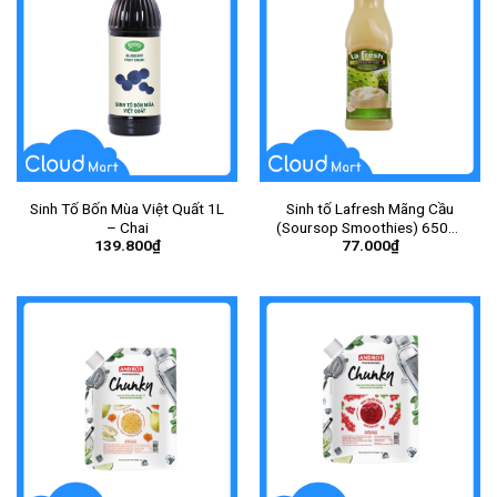
Sinh Tố Bốn Mùa Việt Quất 1L
Sinh tố Lafresh Mãng Cầu
– Chai
(Soursop Smoothies) 650ml
139.800
₫
77.000
₫
– Chai