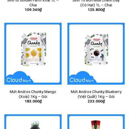
Sinh tố Golden Farm Xoài 1L –
Sinh Tố Bốn Mùa Chanh Dây
Chai
(Có Hạt) 1L – Chai
109.340
₫
125.800
₫
Mứt Andros Chunky Mango
Mứt Andros Chunky Blueberry
(Xoài) 1Kg – Gói
(Việt Quất) 1Kg – Gói
183.000
₫
233.000
₫