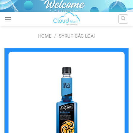
Skip
to
content
HOME
/
SYRUP CÁC LOẠI