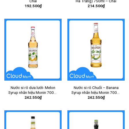
Chai
Hà Trắng) 750ml – Chai
192.500
₫
214.500
₫
Nước si rô dưa lưới- Melon
Nước si rô Chuối – Banana
Syrup nhãn hiệu Monin 700ml
Syrup nhãn hiệu Monin 700ml
242.550
₫
242.550
₫
– Chai
– Chai