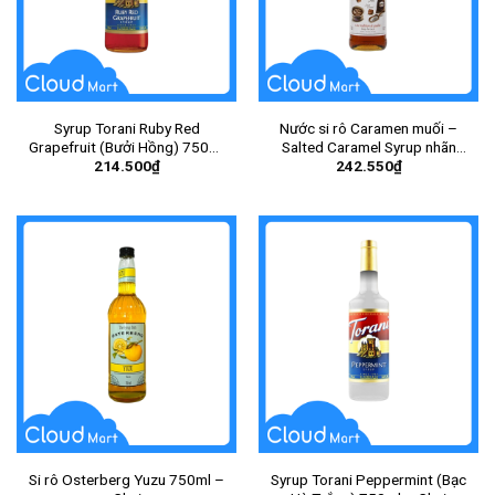
Syrup Torani Ruby Red
Nước si rô Caramen muối –
Grapefruit (Bưởi Hồng) 750ml
Salted Caramel Syrup nhãn
214.500
₫
242.550
₫
– Chai
hiệu Monin 700ml – Chai
Si rô Osterberg Yuzu 750ml –
Syrup Torani Peppermint (Bạc