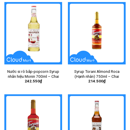
Nước si rô bắp-popcorn Syrup
Syrup Torani Almond Roca
nhãn hiệu Monin 700ml – Chai
(Hạnh nhân) 750ml – Chai
242.550
₫
214.500
₫