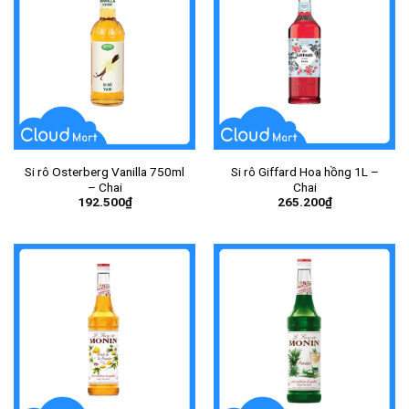
Si rô Osterberg Vanilla 750ml
Si rô Giffard Hoa hồng 1L –
– Chai
Chai
192.500
₫
265.200
₫