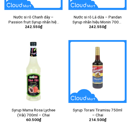
Nước si rô Chanh dây –
Nước si rô Lá dứa – Pandan
Passion fruit Syrup nhãn hiệu
Syrup nhãn hiệu Monin 700ml
242.550
₫
242.550
₫
Monin 700ml – Chai
– Chai
Syrup Mama Rosa Lychee
Syrup Torani Tiramisu 750ml
(Vải) 700ml – Chai
– Chai
60.500
₫
214.500
₫