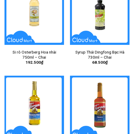
Si rô Osterberg Hoa nhài
Syrup Thái Dingfong Bạc Hà
750ml – Chai
730ml – Chai
192.500
₫
68.500
₫