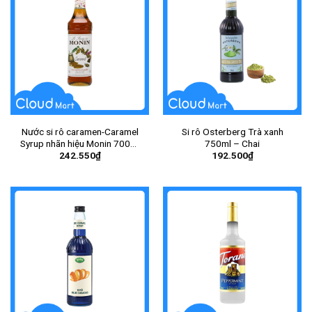
Nước si rô caramen-Caramel
Si rô Osterberg Trà xanh
Syrup nhãn hiệu Monin 700ml
750ml – Chai
242.550
₫
192.500
₫
– Chai