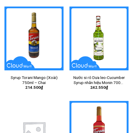
Syrup Torani Mango (Xoài)
Nước si rô Dưa leo-Cucumber
750ml – Chai
Syrup nhãn hiệu Monin 700ml
214.500
₫
242.550
₫
– Chai