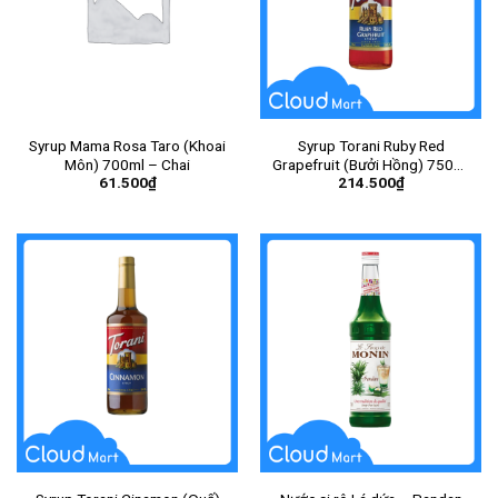
Syrup Mama Rosa Taro (Khoai
Syrup Torani Ruby Red
Môn) 700ml – Chai
Grapefruit (Bưởi Hồng) 750ml
61.500
₫
214.500
₫
– Chai