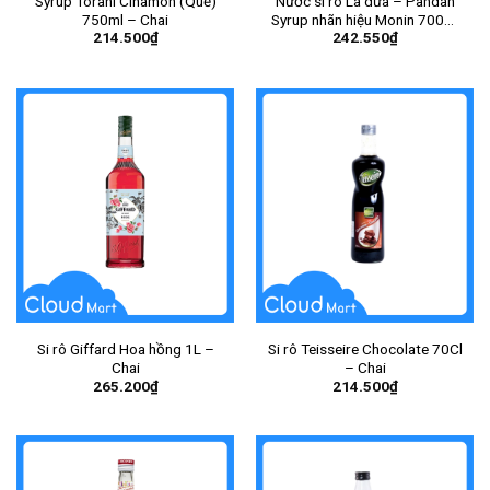
Syrup Torani Cinamon (Quế)
Nước si rô Lá dứa – Pandan
750ml – Chai
Syrup nhãn hiệu Monin 700ml
214.500
₫
242.550
₫
– Chai
Si rô Giffard Hoa hồng 1L –
Si rô Teisseire Chocolate 70Cl
Chai
– Chai
265.200
₫
214.500
₫