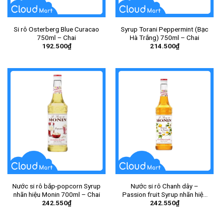
Si rô Osterberg Blue Curacao
Syrup Torani Peppermint (Bạc
750ml – Chai
Hà Trắng) 750ml – Chai
192.500
₫
214.500
₫
Nước si rô bắp-popcorn Syrup
Nước si rô Chanh dây –
nhãn hiệu Monin 700ml – Chai
Passion fruit Syrup nhãn hiệu
242.550
₫
242.550
₫
Monin 700ml – Chai