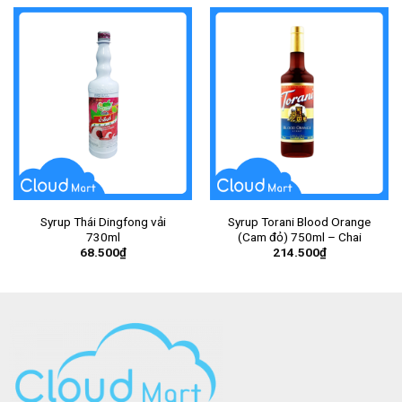
Syrup Thái Dingfong vải
Syrup Torani Blood Orange
730ml
(Cam đỏ) 750ml – Chai
68.500
₫
214.500
₫