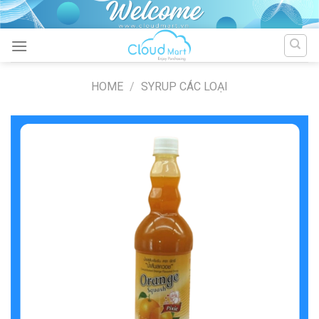
Skip
to
content
HOME
/
SYRUP CÁC LOẠI