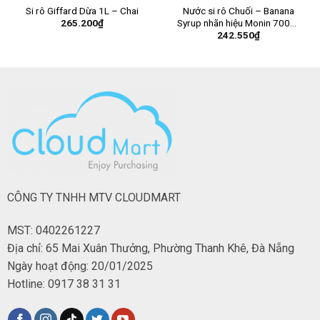
Si rô Giffard Dừa 1L – Chai
Nước si rô Chuối – Banana
265.200
₫
Syrup nhãn hiệu Monin 700ml
242.550
₫
– Chai
CÔNG TY TNHH MTV CLOUDMART
MST: 0402261227
Địa chỉ: 65 Mai Xuân Thưởng, Phường Thanh Khê, Đà Nẵng
Ngày hoạt động: 20/01/2025
Hotline: 0917 38 31 31