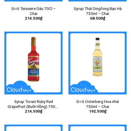
Si rô Teisseire Dâu 70Cl –
Syrup Thái Dingfong Bạc Hà
Chai
730ml – Chai
214.500
₫
68.500
₫
Syrup Torani Ruby Red
Si rô Osterberg Hoa nhài
Grapefruit (Bưởi Hồng) 750ml
750ml – Chai
214.500
₫
192.500
₫
– Chai