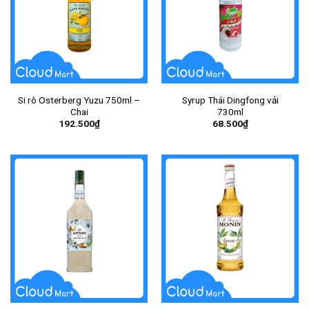
Si rô Osterberg Yuzu 750ml –
Syrup Thái Dingfong vải
Chai
730ml
192.500
₫
68.500
₫