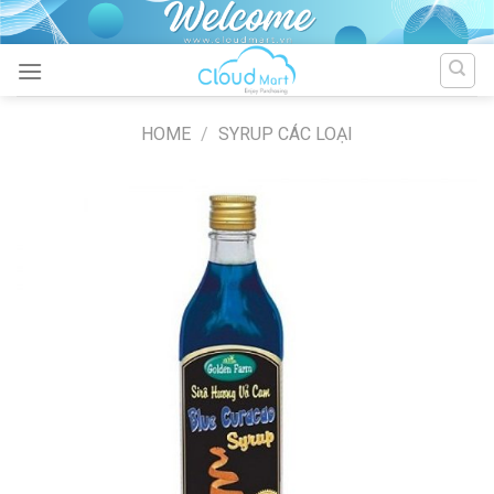
Skip
to
content
HOME
/
SYRUP CÁC LOẠI