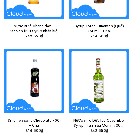
Nước si rô Chanh dây –
Syrup Torani Cinamon (Quế)
Passion fruit Syrup nhãn hiệu
750ml – Chai
242.550
₫
214.500
₫
Monin 700ml – Chai
Si rô Teisseire Chocolate 70Cl
Nước si rô Dưa leo-Cucumber
– Chai
Syrup nhãn hiệu Monin 700ml
214.500
₫
242.550
₫
– Chai