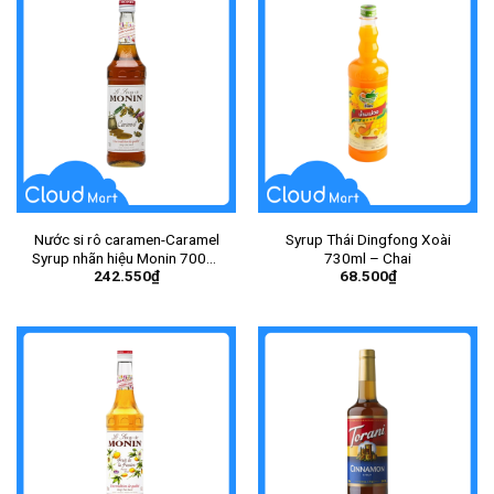
Nước si rô caramen-Caramel
Syrup Thái Dingfong Xoài
Syrup nhãn hiệu Monin 700ml
730ml – Chai
242.550
₫
68.500
₫
– Chai