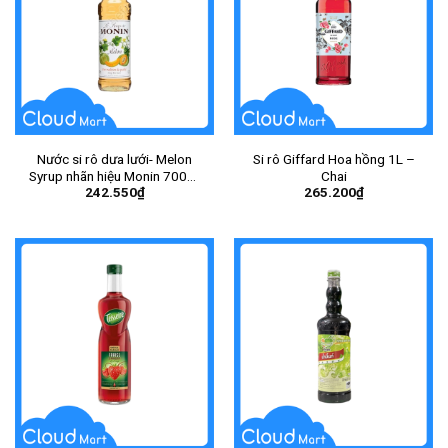
Nước si rô dưa lưới- Melon
Si rô Giffard Hoa hồng 1L –
Syrup nhãn hiệu Monin 700ml
Chai
242.550
₫
265.200
₫
– Chai