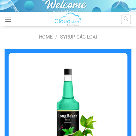
Skip
to
content
HOME
/
SYRUP CÁC LOẠI