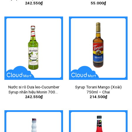
242.550
₫
55.000
₫
– Chai
Nước si rô Dưa leo-Cucumber
Syrup Torani Mango (Xoài)
Syrup nhãn hiệu Monin 700ml
750ml – Chai
242.550
₫
214.500
₫
– Chai