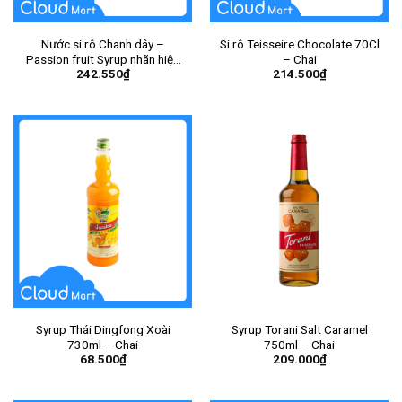
Nước si rô Chanh dây –
Si rô Teisseire Chocolate 70Cl
Passion fruit Syrup nhãn hiệu
– Chai
242.550
₫
214.500
₫
Monin 700ml – Chai
Syrup Thái Dingfong Xoài
Syrup Torani Salt Caramel
730ml – Chai
750ml – Chai
68.500
₫
209.000
₫