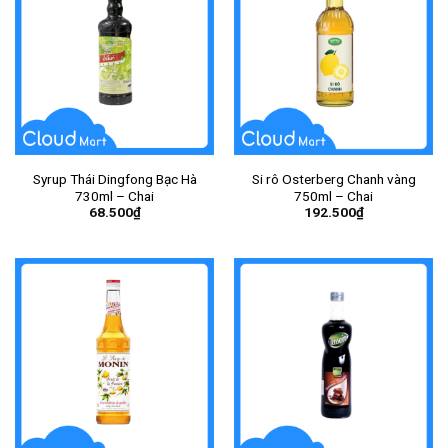
Syrup Thái Dingfong Bạc Hà
Si rô Osterberg Chanh vàng
730ml – Chai
750ml – Chai
68.500
₫
192.500
₫