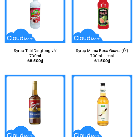
Syrup Thái Dingfong vải
Syrup Mama Rosa Guava (Ổi)
730ml
700ml – chai
68.500
₫
61.500
₫