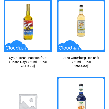
Syrup Torani Passion fruit
Si rô Osterberg Hoa nhài
(Chanh Dây) 750ml – Chai
750ml – Chai
214.500
₫
192.500
₫