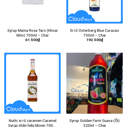
Syrup Mama Rosa Taro (Khoai
Si rô Osterberg Blue Curacao
Môn) 700ml – Chai
750ml – Chai
61.500
₫
192.500
₫
Nước si rô caramen-Caramel
Syrup Golden Farm Guava (Ổi)
Syrup nhãn hiệu Monin 700ml
520ml – Chai