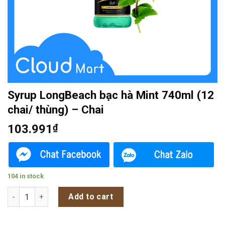
Syrup LongBeach bạc hà Mint 740ml (12
chai/ thùng) – Chai
103.991
₫
104 in stock
Syrup LongBeach bạc hà Mint 740ml (12 chai/ thùng) - Chai qu
Add to cart