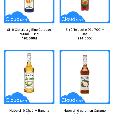
Si rô Osterberg Blue Curacao
Si rô Teisseire Dâu 70Cl –
750ml – Chai
Chai
192.500
₫
214.500
₫
Nước si rô Chuối – Banana
Nước si rô caramen-Caramel