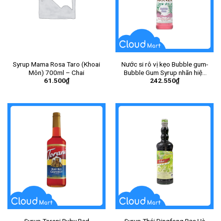
Syrup Mama Rosa Taro (Khoai
Nước si rô vị kẹo Bubble gum-
Môn) 700ml – Chai
Bubble Gum Syrup nhãn hiệu
61.500
₫
242.550
₫
Monin 700ml – Chai