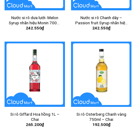
Nước si rô dưa lưới- Melon
Nước si rô Chanh dây –
Syrup nhãn hiệu Monin 700ml
Passion fruit Syrup nhãn hiệu
242.550
₫
242.550
₫
– Chai
Monin 700ml – Chai
Si rô Giffard Hoa hồng 1L –
Si rô Osterberg Chanh vàng
Chai
750ml – Chai
265.200
₫
192.500
₫