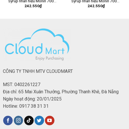
Syrup nhãn hiệu Monin 700ml
Syrup nhãn hiệu Monin 700ml
242.550
₫
242.550
₫
– Chai
– Chai
CÔNG TY TNHH MTV CLOUDMART
MST: 0402261227
Địa chỉ: 65 Mai Xuân Thưởng, Phường Thanh Khê, Đà Nẵng
Ngày hoạt động: 20/01/2025
Hotline: 0917 38 31 31