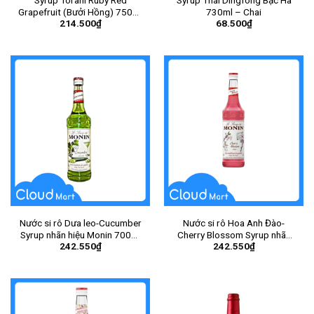
Syrup Torani Ruby Red
Syrup Thái Dingfong Bạc Hà
Grapefruit (Bưởi Hồng) 750ml
730ml – Chai
214.500
₫
68.500
₫
– Chai
Nước si rô Dưa leo-Cucumber
Nước si rô Hoa Anh Đào-
Syrup nhãn hiệu Monin 700ml
Cherry Blossom Syrup nhãn
242.550
₫
242.550
₫
– Chai
hiệu Monin 700ml – Chai