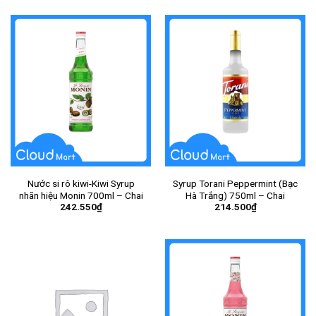
Nước si rô kiwi-Kiwi Syrup
Syrup Torani Peppermint (Bạc
nhãn hiệu Monin 700ml – Chai
Hà Trắng) 750ml – Chai
242.550
₫
214.500
₫