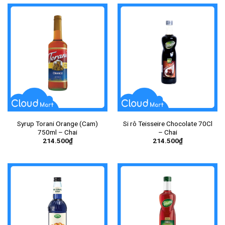
Syrup Torani Orange (Cam)
Si rô Teisseire Chocolate 70Cl
750ml – Chai
– Chai
214.500
₫
214.500
₫