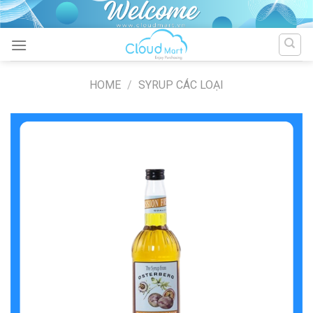
Skip
to
content
HOME
/
SYRUP CÁC LOẠI