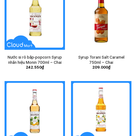
Nước si rô bắp-popcorn Syrup
Syrup Torani Salt Caramel
nhãn hiệu Monin 700ml – Chai
750ml – Chai
242.550
₫
209.000
₫