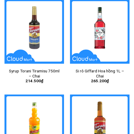
Syrup Torani Tiramisu 750ml
Si rô Giffard Hoa hồng 1L –
– Chai
Chai
214.500
₫
265.200
₫