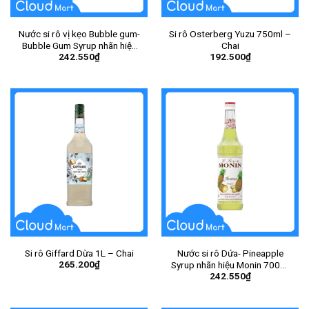
Nước si rô vị kẹo Bubble gum-
Si rô Osterberg Yuzu 750ml –
Bubble Gum Syrup nhãn hiệu
Chai
242.550
₫
192.500
₫
Monin 700ml – Chai
Si rô Giffard Dừa 1L – Chai
Nước si rô Dứa- Pineapple
265.200
₫
Syrup nhãn hiệu Monin 700ml
242.550
₫
– Chai