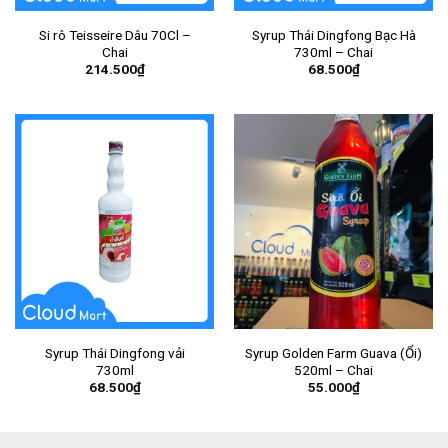
Si rô Teisseire Dâu 70Cl –
Syrup Thái Dingfong Bạc Hà
Chai
730ml – Chai
214.500
₫
68.500
₫
Syrup Thái Dingfong vải
Syrup Golden Farm Guava (Ổi)
730ml
520ml – Chai
68.500
₫
55.000
₫