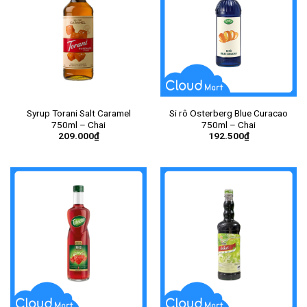
Syrup Torani Salt Caramel
Si rô Osterberg Blue Curacao
750ml – Chai
750ml – Chai
209.000
₫
192.500
₫