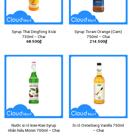
Syrup Thái Dingfong Xoài
Syrup Torani Orange (Cam)
730ml – Chai
750ml – Chai
68.500
₫
214.500
₫
Nước si rô kiwi-Kiwi Syrup
Si rô Osterberg Vanilla 750ml
nhãn hiệu Monin 700ml – Chai
– Chai