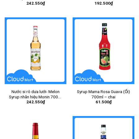
242.550
₫
192.500
₫
Nước si rô dưa lưới- Melon
Syrup Mama Rosa Guava (Ổi)
Syrup nhãn hiệu Monin 700ml
700ml – chai
242.550
₫
61.500
₫
– Chai