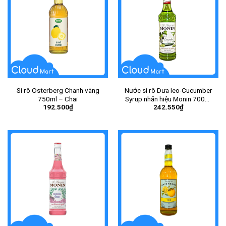
Si rô Osterberg Chanh vàng
Nước si rô Dưa leo-Cucumber
750ml – Chai
Syrup nhãn hiệu Monin 700ml
192.500
₫
242.550
₫
– Chai