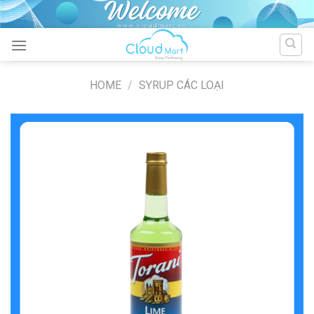
Skip
to
content
HOME
/
SYRUP CÁC LOẠI