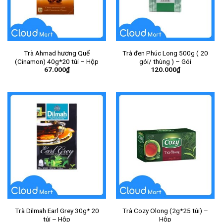
Trà Ahmad hương Quế
Trà đen Phúc Long 500g ( 20
(Cinamon) 40g*20 túi – Hộp
gói/ thùng ) – Gói
67.000
₫
120.000
₫
Trà Dilmah Earl Grey 30g* 20
Trà Cozy Olong (2g*25 túi) –
túi – Hộp
Hộp