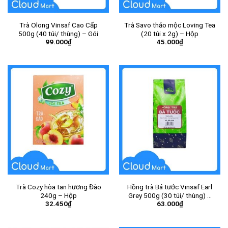
Trà Olong Vinsaf Cao Cấp
Trà Savo thảo mộc Loving Tea
500g (40 túi/ thùng) – Gói
(20 túi x 2g) – Hộp
99.000
₫
45.000
₫
Trà Cozy hòa tan hương Đào
Hồng trà Bá tước Vinsaf Earl
240g – Hộp
Grey 500g (30 túi/ thùng) –
32.450
₫
63.000
₫
Gói