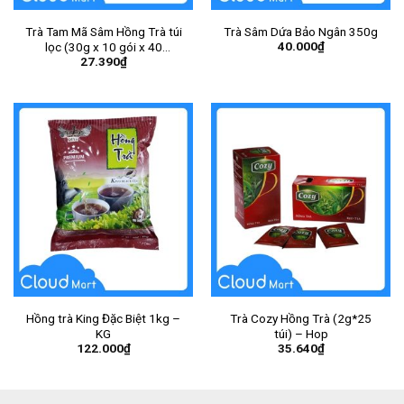
Trà Tam Mã Sâm Hồng Trà túi
Trà Sâm Dứa Bảo Ngân 350g
40.000
₫
lọc (30g x 10 gói x 40
27.390
₫
túi/thùng)
Hồng trà King Đặc Biệt 1kg –
Trà Cozy Hồng Trà (2g*25
KG
túi) – Hop
122.000
₫
35.640
₫