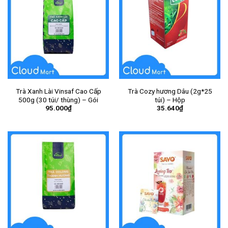
Trà Xanh Lài Vinsaf Cao Cấp
Trà Cozy hương Dâu (2g*25
500g (30 túi/ thùng) – Gói
túi) – Hộp
95.000
₫
35.640
₫