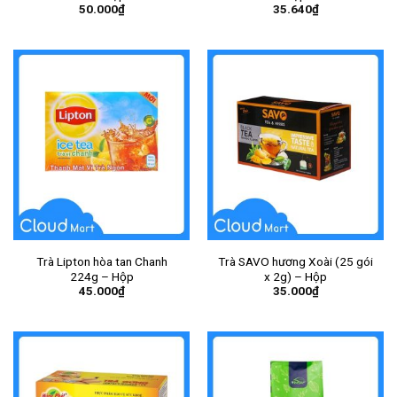
50.000
₫
35.640
₫
Trà Lipton hòa tan Chanh
Trà SAVO hương Xoài (25 gói
224g – Hộp
x 2g) – Hộp
45.000
₫
35.000
₫