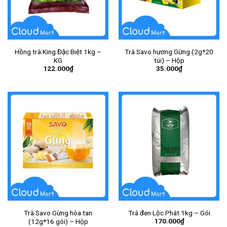
Hồng trà King Đặc Biệt 1kg –
Trà Savo hương Gừng (2g*20
KG
túi) – Hộp
122.000
₫
35.000
₫
Trà Savo Gừng hòa tan
Trà đen Lộc Phát 1kg – Gói
170.000
₫
(12g*16 gói) – Hộp