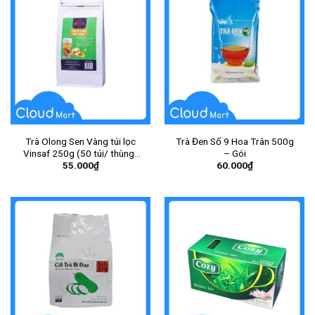
Trà Olong Sen Vàng túi lọc
Trà Đen Số 9 Hoa Trân 500g
Vinsaf 250g (50 túi/ thùng)
– Gói
55.000
₫
60.000
₫
(Gói) – Gói