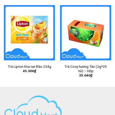
Trà Lipton hòa tan Đào 224g
Trà Cozy hương Táo (2g*25
45.000
₫
túi) – Hộp
35.640
₫