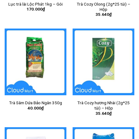
Lục trà lài Lộc Phát 1kg – Gói
Trà Cozy Olong (2g*25 túi) –
170.000
₫
Hộp
35.640
₫
Trà Sâm Dứa Bảo Ngân 350g
Trà Cozy hương Nhài (2g*25
40.000
₫
túi) – Hộp
35.640
₫