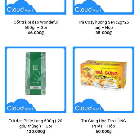
Cốt trà bí đao Wondeful
Trà Cozy hương Sen (2g*25
600gr – Gói
túi) – Hộp
46.000
₫
35.000
₫
Trà đen Phúc Long 500g ( 20
Trà Gừng Hòa Tan HÙNG
gói/ thùng ) – Gói
PHÁT – Hộp
120.000
₫
60.000
₫