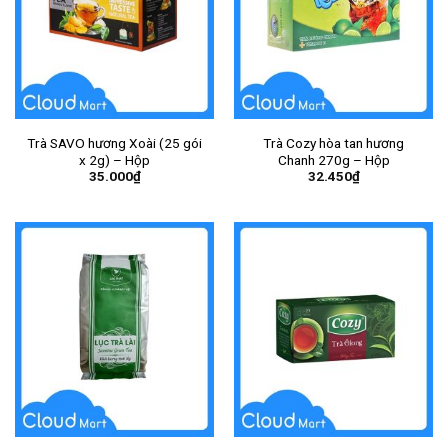
Trà SAVO hương Xoài (25 gói
Trà Cozy hòa tan hương
x 2g) – Hộp
Chanh 270g – Hộp
35.000
₫
32.450
₫