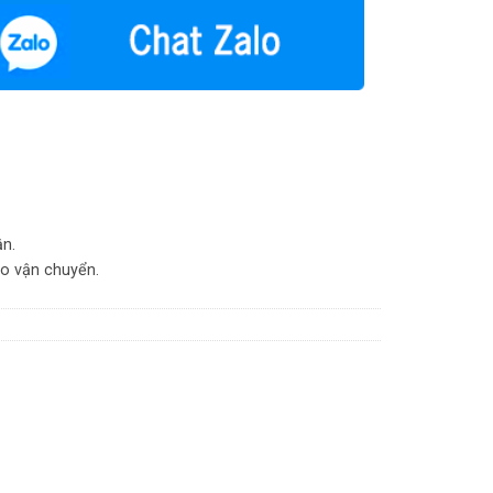
ận.
do vận chuyển.