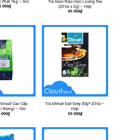
ộc Phát 1kg – Gói
Trà Savo thảo mộc Loving Tea
0.000
₫
(20 túi x 2g) – Hộp
45.000
₫
 Vinsaf Cao Cấp
Trà Dilmah Earl Grey 30g* 20 túi –
i/ thùng) – Gói
Hộp
.000
₫
50.000
₫