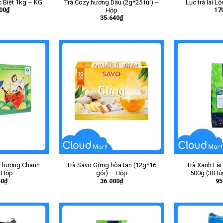
c Biệt 1kg – KG
Trà Cozy hương Dâu (2g*25 túi) –
Lục trà lài L
00
₫
17
Hộp
35.640
₫
n hương Chanh
Trà Savo Gừng hòa tan (12g*16
Trà Xanh Lài
 Hộp
gói) – Hộp
500g (30 tú
50
₫
36.000
₫
95