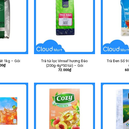
át 1kg – Gói
Trà túi lọc Vinsaf hương Đào
Trà Đen Số 9
00
₫
(200g-4g*50 túi) – Gói
72.000
₫
60