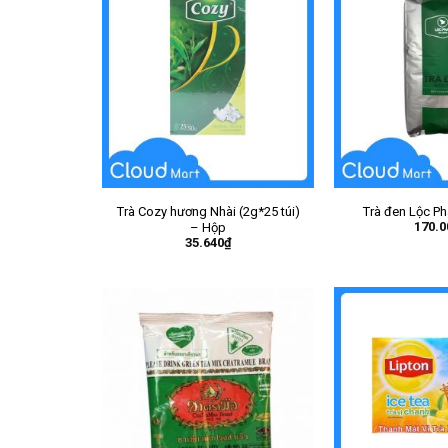
Trà Cozy hương Nhài (2g*25 túi)
Trà đen Lộc Ph
170.0
– Hộp
35.640
₫