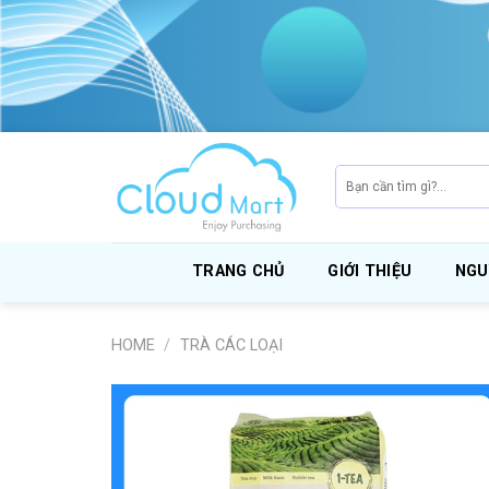
Skip
to
content
Search
for:
TRANG CHỦ
GIỚI THIỆU
NGU
HOME
/
TRÀ CÁC LOẠI