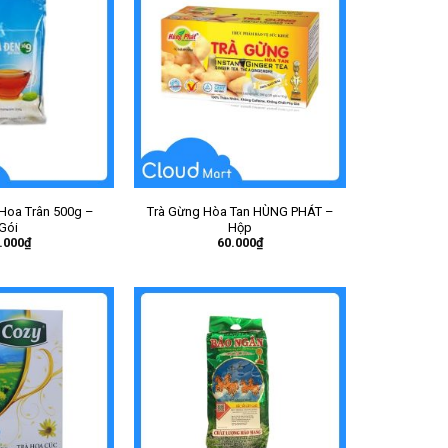
 Hoa Trân 500g –
Trà Gừng Hòa Tan HÙNG PHÁT –
Gói
Hộp
.000
₫
60.000
₫