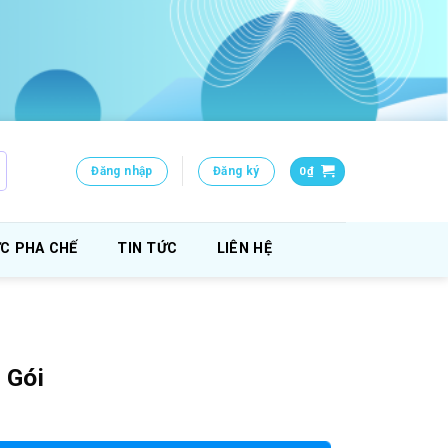
Đăng nhập
Đăng ký
0
₫
C PHA CHẾ
TIN TỨC
LIÊN HỆ
 Gói