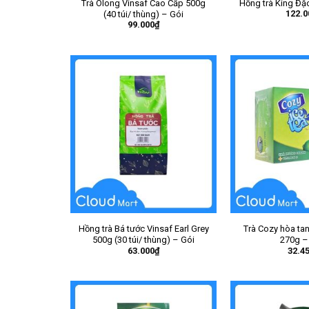
Trà Olong Vinsaf Cao Cấp 500g
Hồng trà King Đặ
122.0
(40 túi/ thùng) – Gói
99.000
₫
Hồng trà Bá tước Vinsaf Earl Grey
Trà Cozy hòa ta
500g (30 túi/ thùng) – Gói
270g –
63.000
₫
32.4