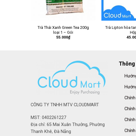
Trà Thái Xanh Green Tea 200g
Trà Lipton hòa t
loại 1 – Gói
Hộ
55.000
₫
45.0
Thông 
Hướng
Hướng
Chính
CÔNG TY TNHH MTV CLOUDMART
Chính
MST: 0402261227
Chính
Địa chỉ: 65 Mai Xuân Thưởng, Phường
Chính
Thanh Khê, Đà Nẵng