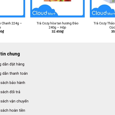
an Chanh 224g –
Trà Cozy hòa tan hương Đào
Trà Cozy Thả
p
240g – Hộp
Cúc
00
₫
32.450
₫
35
tin chung
 dẫn đặt hàng
 dẫn thanh toán
 sách bảo hành
 sách đổi trả
 sách vận chuyển
 sách hoàn tiền