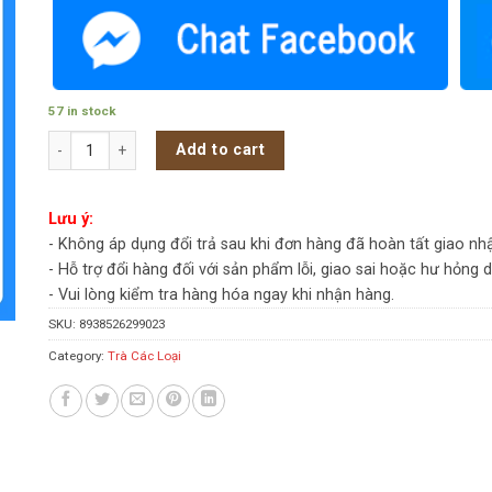
57 in stock
Trà Nhài đặc biệt 1-Tea 500g (Gói) - Gói quantity
Add to cart
Lưu ý:
- Không áp dụng đổi trả sau khi đơn hàng đã hoàn tất giao nh
- Hỗ trợ đổi hàng đối với sản phẩm lỗi, giao sai hoặc hư hỏng 
- Vui lòng kiểm tra hàng hóa ngay khi nhận hàng.
SKU:
8938526299023
Category:
Trà Các Loại