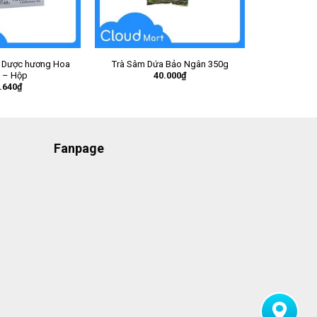
o Dược hương Hoa
Trà Sâm Dứa Bảo Ngân 350g
40.000
₫
 – Hộp
.640
₫
Fanpage