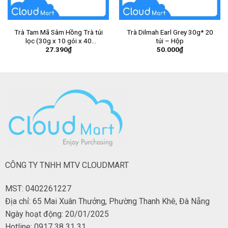
Trà Tam Mã Sâm Hồng Trà túi
Trà Dilmah Earl Grey 30g* 20
lọc (30g x 10 gói x 40
túi – Hộp
27.390
₫
50.000
₫
túi/thùng)
CÔNG TY TNHH MTV CLOUDMART
MST: 0402261227
Địa chỉ: 65 Mai Xuân Thưởng, Phường Thanh Khê, Đà Nẵng
Ngày hoạt động: 20/01/2025
Hotline: 0917 38 31 31