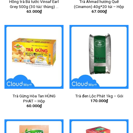
Hồng trà Bá tước Vinsaf Earl
Trà Ahmad hương Quế
Grey 500g (30 túi/ thùng) –
(Cinamon) 40g*20 túi – Hộp
63.000
₫
67.000
₫
Gói
Trà Gừng Hòa Tan HÙNG
Trà đen Lộc Phát 1kg – Gói
170.000
₫
PHÁT – Hộp
60.000
₫