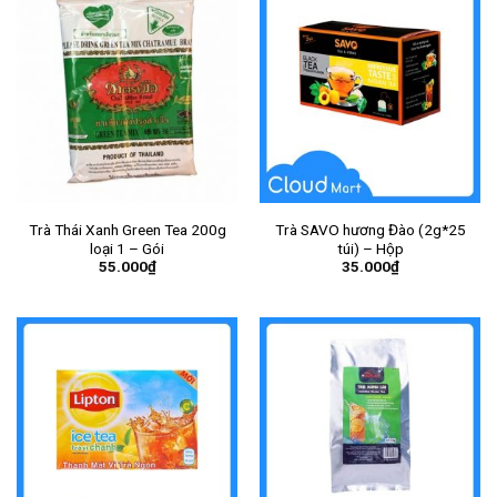
Trà Thái Xanh Green Tea 200g
Trà SAVO hương Đào (2g*25
loại 1 – Gói
túi) – Hộp
55.000
₫
35.000
₫