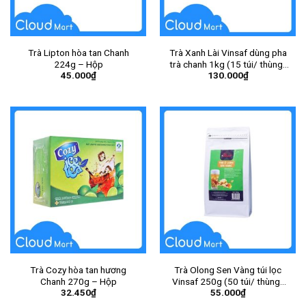
Trà Lipton hòa tan Chanh
Trà Xanh Lài Vinsaf dùng pha
224g – Hộp
trà chanh 1kg (15 túi/ thùng)
45.000
₫
130.000
₫
– Gói
Trà Cozy hòa tan hương
Trà Olong Sen Vàng túi lọc
Chanh 270g – Hộp
Vinsaf 250g (50 túi/ thùng)
32.450
₫
55.000
₫
(Gói) – Gói