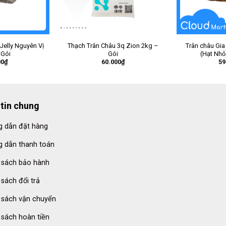
 Jelly Nguyên Vị
Thạch Trân Châu 3q Zion 2kg –
Trân châu Gia
 Gói
Gói
(Hạt Nhỏ
00
₫
60.000
₫
59
tin chung
 dẫn đặt hàng
 dẫn thanh toán
 sách bảo hành
 sách đổi trả
 sách vận chuyển
 sách hoàn tiền