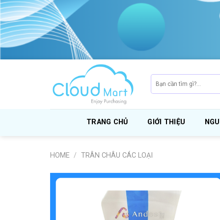
Skip
to
content
Search
for:
TRANG CHỦ
GIỚI THIỆU
NGU
HOME
/
TRÂN CHÂU CÁC LOẠI