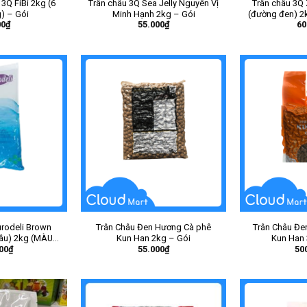
3Q FiBi 2kg (6
Trân châu 3Q Sea Jelly Nguyên Vị
Trân châu 3Q 
g) – Gói
Minh Hạnh 2kg – Gói
(đường đen) 2k
00
₫
55.000
₫
60
urodeli Brown
Trân Châu Đen Hương Cà phê
Trân Châu Đe
âu) 2kg (MÀU
Kun Han 2kg – Gói
Kun Han 
00
₫
55.000
₫
50
 Gói