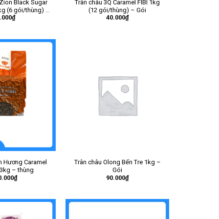
Zion Black Sugar
Trân châu 3Q Caramel FIBI 1kg
g (6 gói/thùng) –
(12 gói/thùng) – Gói
.000
₫
40.000
₫
Gói
n Hương Caramel
Trân châu Olong Bến Tre 1kg –
3kg – thùng
Gói
0.000
₫
90.000
₫