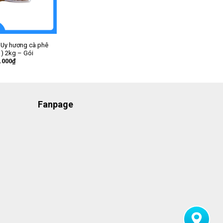
 Uy hương cà phê
 ) 2kg – Gói
.000
₫
Fanpage