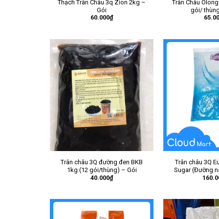
Thạch Trân Châu 3q Zion 2kg –
Trân Châu Olong 
Gói
gói/ thùn
60.000
₫
65.0
Trân châu 3Q đường đen BKB
Trân châu 3Q E
1kg (12 gói/thùng) – Gói
Sugar (Đường n
40.000
₫
160.0
ĐEN) –