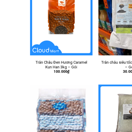
Trân Châu Đen Hương Caramel
Trân châu siêu t
Kun Han 3kg – Gói
– G
100.000
₫
30.0