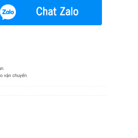
ận.
do vận chuyển.