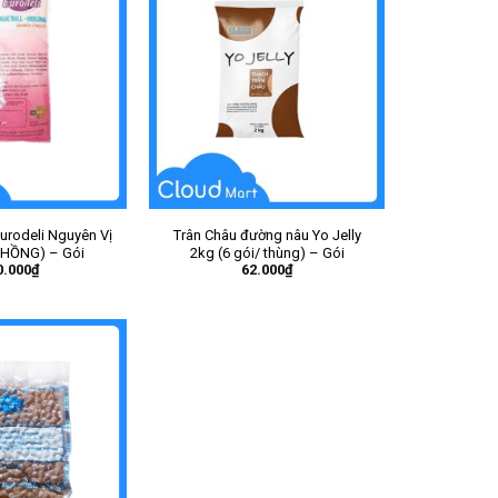
urodeli Nguyên Vị
Trân Châu đường nâu Yo Jelly
 HỒNG) – Gói
2kg (6 gói/ thùng) – Gói
0.000
₫
62.000
₫