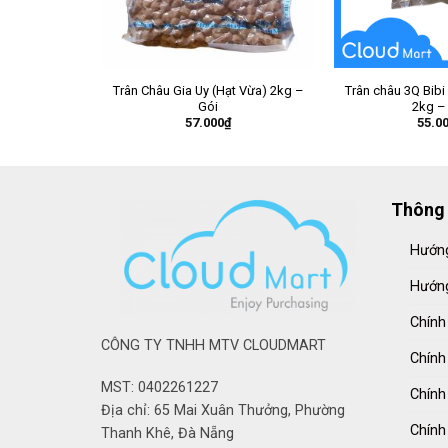
Trân Châu Gia Uy (Hạt Vừa) 2kg –
Trân châu 3Q Bibi
Gói
2kg –
57.000
₫
55.0
Thông 
Hướng
Hướng
Chính
CÔNG TY TNHH MTV CLOUDMART
Chính
MST: 0402261227
Chính
Địa chỉ: 65 Mai Xuân Thưởng, Phường
Chính
Thanh Khê, Đà Nẵng