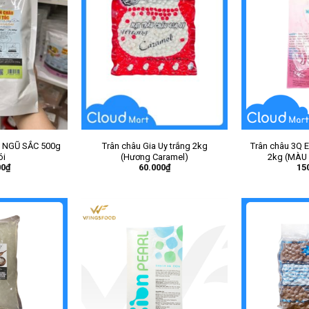
ốc NGŨ SẮC 500g
Trân châu Gia Uy trắng 2kg
Trân châu 3Q E
ói
(Hương Caramel)
2kg (MÀU
00
₫
60.000
₫
15