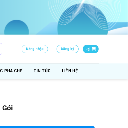
Đăng nhập
Đăng ký
0
₫
C PHA CHẾ
TIN TỨC
LIÊN HỆ
 Gói