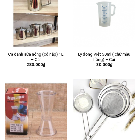
Ca đánh sữa nóng (có nắp) 1L
Ly đong Việt 50ml ( chữ màu
– Cái
hồng) – Cái
280.000
₫
30.000
₫