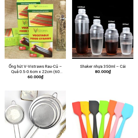
Ống hút V-Vistraws Rau-Củ –
Shaker nhựa 350ml – Cái
80.000
₫
Quả 0.5-0.6cm x 22cm (60
60.000
₫
ống/hộp) – Hộp