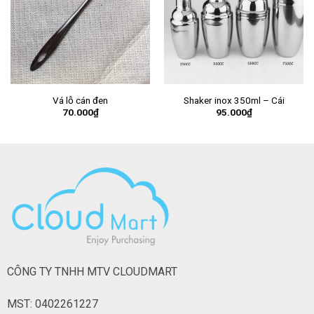
Vá lỗ cán đen
Shaker inox 350ml – Cái
70.000
₫
95.000
₫
CÔNG TY TNHH MTV CLOUDMART
MST: 0402261227