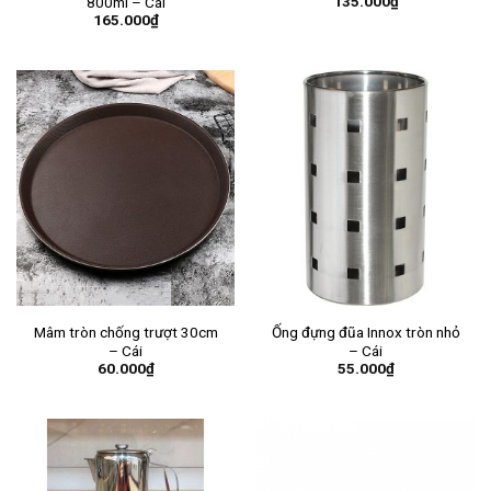
135.000
₫
800ml – Cái
165.000
₫
Mâm tròn chống trượt 30cm
Ống đựng đũa Innox tròn nhỏ
– Cái
– Cái
60.000
₫
55.000
₫