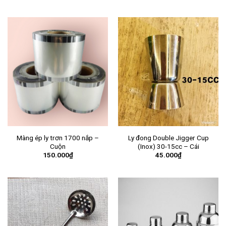
Màng ép ly trơn 1700 nắp –
Ly đong Double Jigger Cup
Cuộn
(Inox) 30-15cc – Cái
150.000
₫
45.000
₫