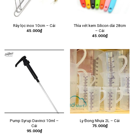
Rây lọc inox 10cm – Cái
Thìa vét kem Silicon dài 28cm
45.000
₫
– Cái
45.000
₫
Pump Syrup Davinci 10ml –
Ly Đong Nhựa 2L – Cái
75.000
₫
Cái
95.000
₫