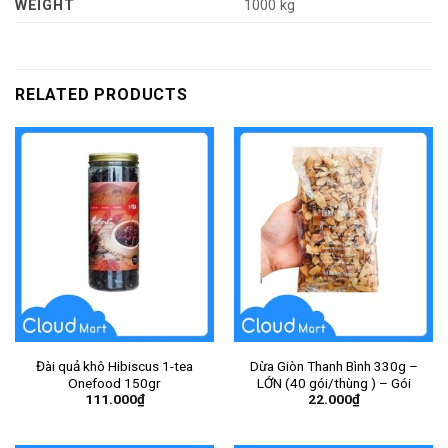
WEIGHT
1000 kg
RELATED PRODUCTS
Đài quả khô Hibiscus 1-tea
Dừa Giòn Thanh Bình 330g –
Onefood 150gr
LỚN (40 gói/thùng ) – Gói
111.000
₫
22.000
₫