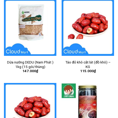
Dừa nướng DEDU (Nam Phát )
Táo đỏ khô cắt lát (đồ khô) –
1kg (15 gói/thùng)
KG
147.000
₫
115.000
₫