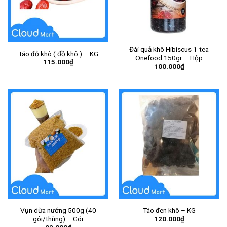
Đài quả khô Hibiscus 1-tea
Táo đỏ khô ( đồ khô ) – KG
Onefood 150gr – Hộp
115.000
₫
100.000
₫
Vụn dừa nướng 500g (40
Táo đen khô – KG
120.000
₫
gói/thùng) – Gói