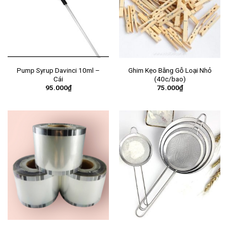
Pump Syrup Davinci 10ml –
Ghim Kẹo Bằng Gỗ Loại Nhỏ
Cái
(40c/bao)
95.000
₫
75.000
₫