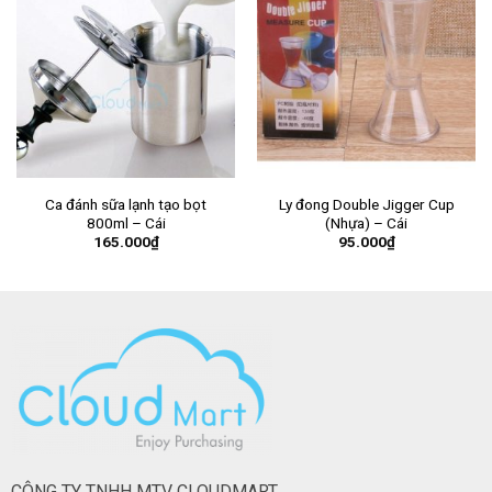
Ca đánh sữa lạnh tạo bọt
Ly đong Double Jigger Cup
800ml – Cái
(Nhựa) – Cái
165.000
₫
95.000
₫
CÔNG TY TNHH MTV CLOUDMART