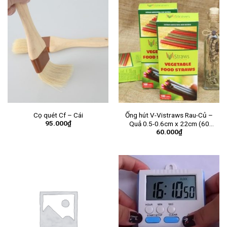
Cọ quét Cf – Cái
Ống hút V-Vistraws Rau-Củ –
95.000
₫
Quả 0.5-0.6cm x 22cm (60
60.000
₫
ống/hộp) – Hộp