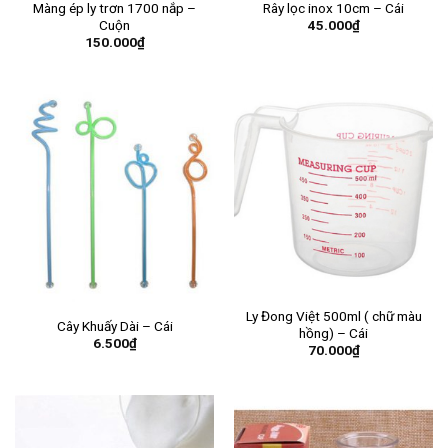
Màng ép ly trơn 1700 nắp –
Rây lọc inox 10cm – Cái
45.000
₫
Cuộn
150.000
₫
Ly Đong Việt 500ml ( chữ màu
Cây Khuấy Dài – Cái
hồng) – Cái
6.500
₫
70.000
₫