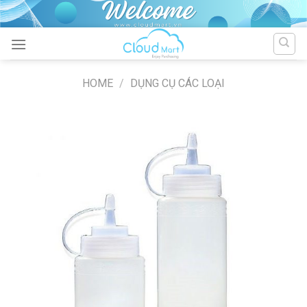
Skip
to
content
HOME
/
DỤNG CỤ CÁC LOẠI