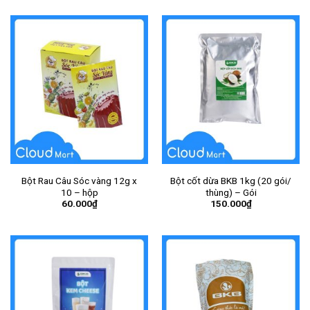
Bột Rau Câu Sóc vàng 12g x
Bột cốt dừa BKB 1kg (20 gói/
10 – hộp
thùng) – Gói
60.000
₫
150.000
₫