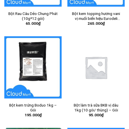
Bột Rau Câu Dẻo Chung Phát
Bột kem topping hương vani
(10g*12 gói)
vị muối biển hiệu Eurodeli
65.000
₫
265.000
₫
(Milkfoam Eurodeli SeaSalt)
1kg – Gói
Bột kem trứng Boduo 1kg –
Bột làm trà sữa BKB vị dâu
Gói
1kg (10 gói/ thùng) – Gói
195.000
₫
95.000
₫