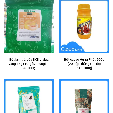
Bột làm trà sữa BKB vị dưa
Bột cacao Hùng Phát 500g
vàng 1kg (10 gói/ thùng) –
(20 hộp/thùng) – Hộp
95.000
₫
145.000
₫
Gói