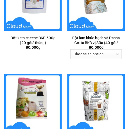
Bột kem cheese BKB 500g
Bột làm khúc bạch và Panna
(20 gói/ thùng)
Cotta BKB vị Sữa (40 gói/
80.000
₫
80.000
₫
thùng) – Gói