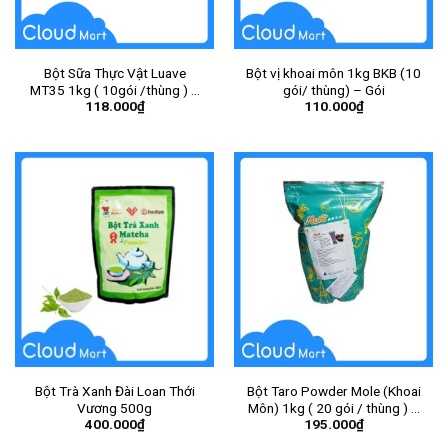
Bột Sữa Thực Vật Luave
Bột vị khoai môn 1kg BKB (10
MT35 1kg ( 10gói /thùng ) –
gói/ thùng) – Gói
118.000
₫
110.000
₫
Gói
Bột Trà Xanh Đài Loan Thới
Bột Taro Powder Mole (Khoai
Vương 500g
Môn) 1kg ( 20 gói / thùng ) –
400.000
₫
195.000
₫
Gói