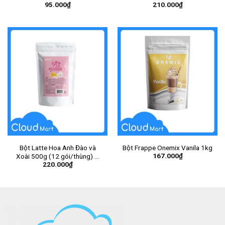
95.000
₫
210.000
₫
Bột Latte Hoa Anh Đào và
Bột Frappe Onemix Vanila 1kg
167.000
₫
Xoài 500g (12 gói/thùng) –
220.000
₫
Gói