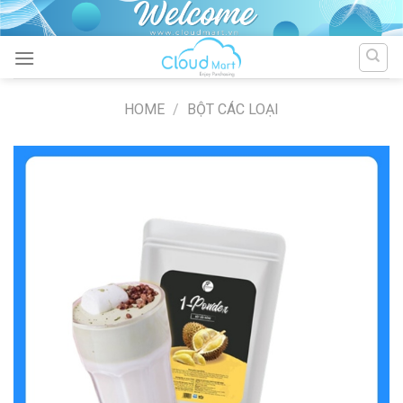
Skip
to
content
HOME
/
BỘT CÁC LOẠI