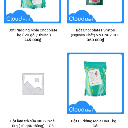
Bột Pudding Mole Chocolate
Bột Chocolate Puratos
1kg ( 20 gói / thùng )
(Nguyên Chất) VN PN02 CCT
245.000
₫
360.000
₫
1kg ( 10gói / thùng )
Bột làm trà sữa BKB vị xoài
Bột Pudding Mole Dâu 1kg –
1kg (10 gói/ thùng) – Gói
Gói