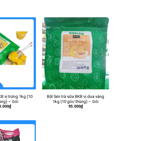
B vị trứng 1kg (10
Bột làm trà sữa BKB vị dưa vàng
ùng) – Gói
1kg (10 gói/ thùng) – Gói
0.000
₫
95.000
₫