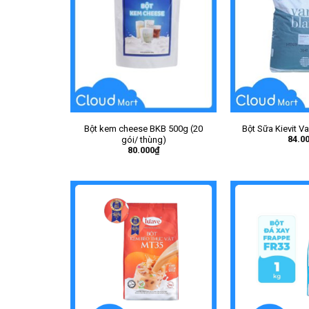
Bột kem cheese BKB 500g (20
Bột Sữa Kievit V
84.0
gói/ thùng)
80.000
₫