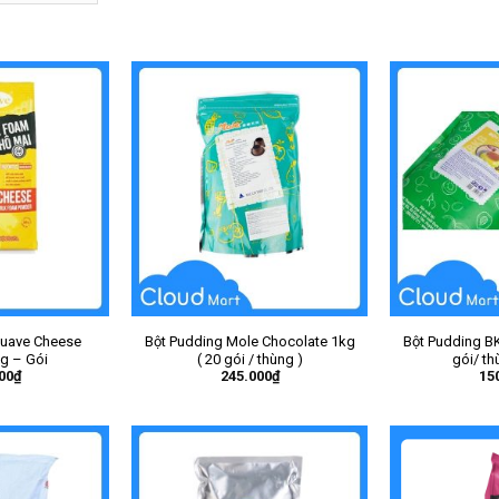
Luave Cheese
Bột Pudding Mole Chocolate 1kg
Bột Pudding BK
g – Gói
( 20 gói / thùng )
gói/ th
00
₫
245.000
₫
15