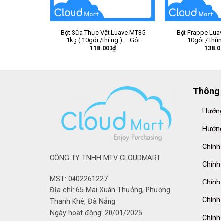
Bột Sữa Thực Vật Luave MT35
Bột Frappe Lua
1kg ( 10gói /thùng ) – Gói
10gói / thù
118.000
₫
138.0
Thông 
Hướng
Hướng
Chính
CÔNG TY TNHH MTV CLOUDMART
Chính
MST: 0402261227
Chính
Địa chỉ: 65 Mai Xuân Thưởng, Phường
Chính
Thanh Khê, Đà Nẵng
Ngày hoạt động: 20/01/2025
Chính