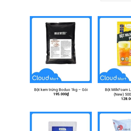
Bột kem trứng Boduo 1kg – Gói
Bột MilkFoam 
195.000
₫
(New) 500
128.0