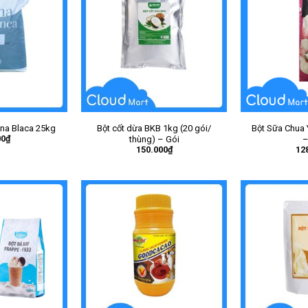
ana Blaca 25kg
Bột cốt dừa BKB 1kg (20 gói/
Bột Sữa Chua 
00
₫
thùng) – Gói
–
150.000
₫
12