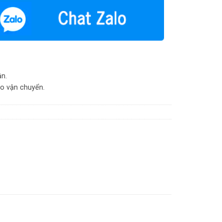
ận.
do vận chuyển.