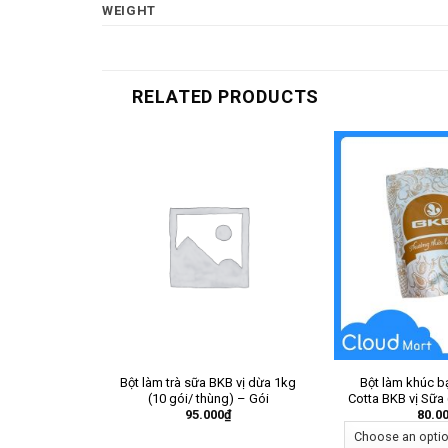
WEIGHT
RELATED PRODUCTS
Bột làm trà sữa BKB vị dừa 1kg
Bột làm khúc b
(10 gói/ thùng) – Gói
Cotta BKB vị Sữa 
95.000
₫
80.0
– G