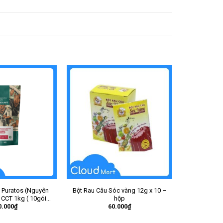
 Puratos (Nguyên
Bột Rau Câu Sóc vàng 12g x 10 –
CCT 1kg ( 10gói /
hộp
0.000
₫
60.000
₫
ùng )