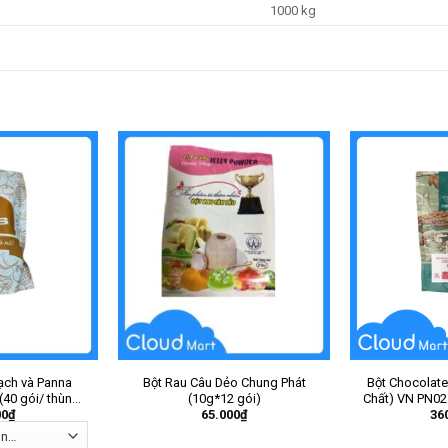
1000 kg
ạch và Panna
Bột Rau Câu Dẻo Chung Phát
Bột Chocolate
(40 gói/ thùng)
(10g*12 gói)
Chất) VN PN02 
00
₫
65.000
₫
36
ói
th