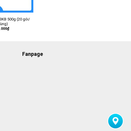
BKB 500g (20 gói/
hùng)
.000
₫
Fanpage