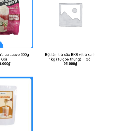
Ya-ua Luave 500g
Bột làm trà sữa BKB vị trà xanh
 Gói
1kg (10 gói/ thùng) – Gói
8.000
₫
95.000
₫