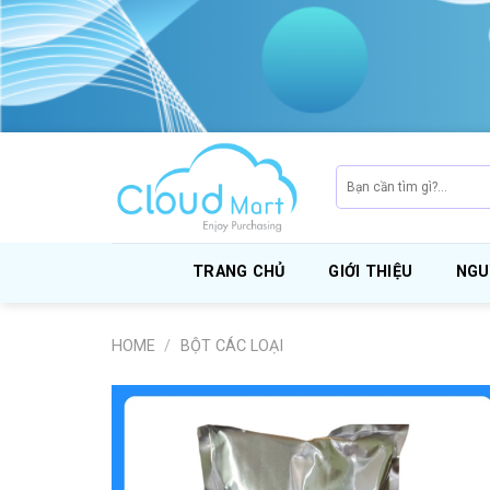
Skip
to
content
Search
for:
TRANG CHỦ
GIỚI THIỆU
NGU
HOME
/
BỘT CÁC LOẠI