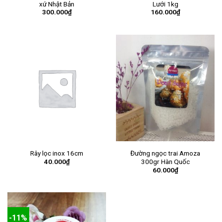
xứ Nhật Bản
Lưới 1kg
300.000
₫
160.000
₫
Rây lọc inox 16cm
Đường ngọc trai Amoza
40.000
₫
300gr Hàn Quốc
60.000
₫
-11%