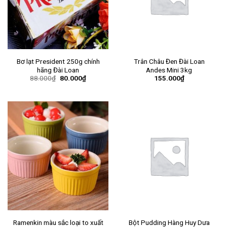
Bơ lạt President 250g chính
Trân Châu Đen Đài Loan
hãng Đài Loan
Andes Mini 3kg
88.000
₫
80.000
₫
155.000
₫
Ramenkin màu sắc loại to xuất
Bột Pudding Hàng Huy Dưa