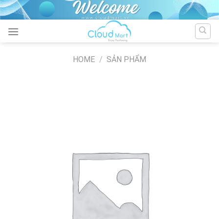
Skip
to
content
HOME
/
SẢN PHẨM