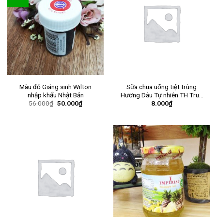
Màu đỏ Giáng sinh Wilton
Sữa chua uống tiệt trùng
nhập khẩu Nhật Bản
Hương Dâu Tự nhiên TH True
56.000
₫
50.000
₫
8.000
₫
Yogurt 180ml