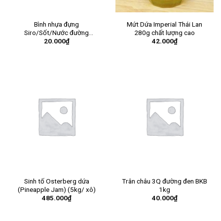
Bình nhựa đựng
Mứt Dứa Imperial Thái Lan
Siro/Sốt/Nước đường
280g chất lượng cao
20.000
₫
42.000
₫
1000ml
Sinh tố Osterberg dứa
Trân châu 3Q đường đen BKB
(Pineapple Jam) (5kg/ xô)
1kg
485.000
₫
40.000
₫