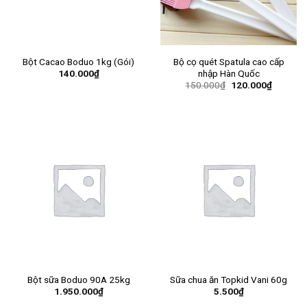
Bột Cacao Boduo 1kg (Gói)
Bộ cọ quét Spatula cao cấp
140.000
₫
nhập Hàn Quốc
150.000
₫
120.000
₫
Bột sữa Boduo 90A 25kg
Sữa chua ăn Topkid Vani 60g
1.950.000
₫
5.500
₫