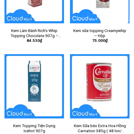
Kem Làm Bánh Rich’s Whip
Kem sữa topping Creamywhip
Topping Chocolate 907g –
– Hộp
84.530
₫
75.000
₫
Hộp
Kem Topping Tiện Dụng
Kem Sữa béo Extra Hoa Hồng
Icehot 907g
Carnation 385g ( 48 lon/