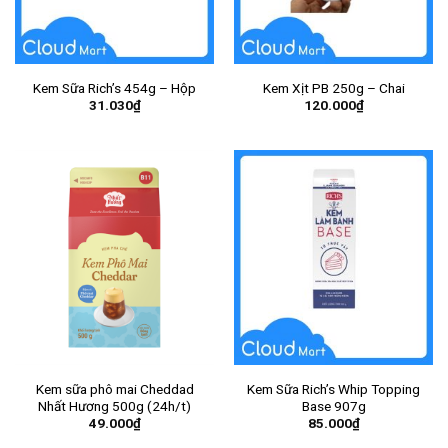
Kem Sữa Rich’s 454g – Hộp
Kem Xịt PB 250g – Chai
31.030
₫
120.000
₫
Kem sữa phô mai Cheddad
Kem Sữa Rich’s Whip Topping
Nhất Hương 500g (24h/t)
Base 907g
49.000
₫
85.000
₫