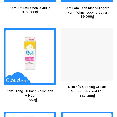
Kem Xịt Tatua Vanila 400g
Kem Làm Bánh Rich’s Niagara
163.000
₫
Farm Whip Topping 907g
89.000
₫
(MÀU ĐEN)
Kem nấu Cooking Cream
Kem Trang Trí Bánh Value Rich
Anchor Extra Yield 1L
– Hộp
167.000
₫
60.669
₫