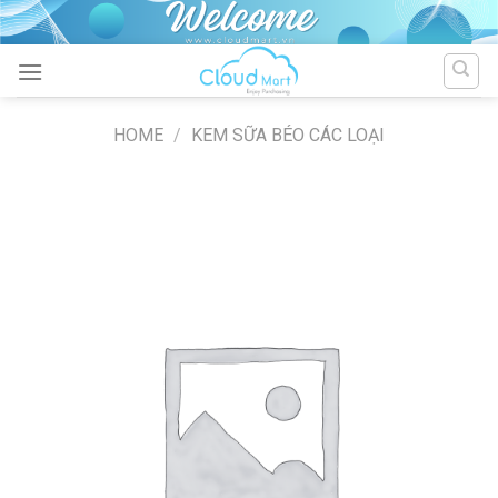
Skip
to
content
HOME
/
KEM SỮA BÉO CÁC LOẠI