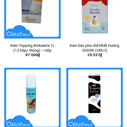
Kem Topping Ambiante 1L
Kem béo pha chế Nhất Hương
(12 hộp/ thùng) – Hộp
500GR (24h/t)
97.000
₫
29.537
₫