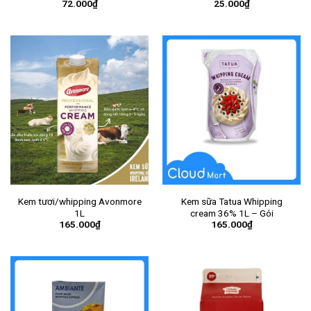
72.000
₫
25.000
₫
thùng ) – Lon
Kem tươi/whipping Avonmore
Kem sữa Tatua Whipping
1L
cream 36% 1L – Gói
165.000
₫
165.000
₫