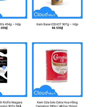
h’s 454g – Hộp
Kem Base ICEHOT 907g – Hộp
.030
₫
84.530
₫
 Rich’s Niagara
Kem Sữa béo Extra Hoa Hồng
pping 907g (MÀU
Carnation 385g ( 48 lon/ thùng )