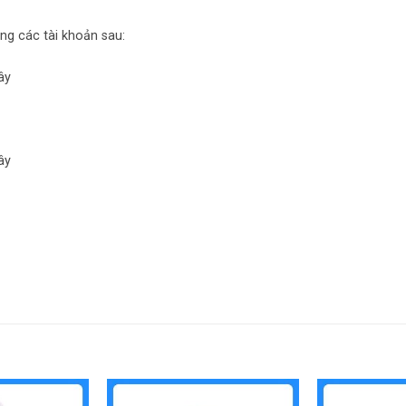
ng các tài khoản sau:
ây
ây