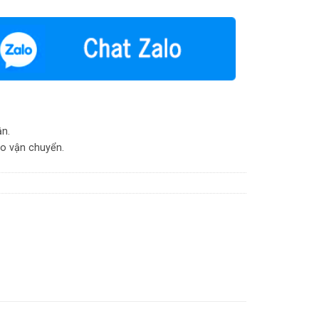
ận.
do vận chuyển.