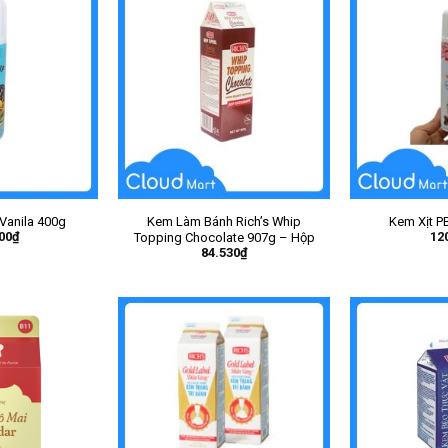
 Vanila 400g
Kem Làm Bánh Rich’s Whip
Kem Xịt P
00
₫
12
Topping Chocolate 907g – Hộp
84.530
₫