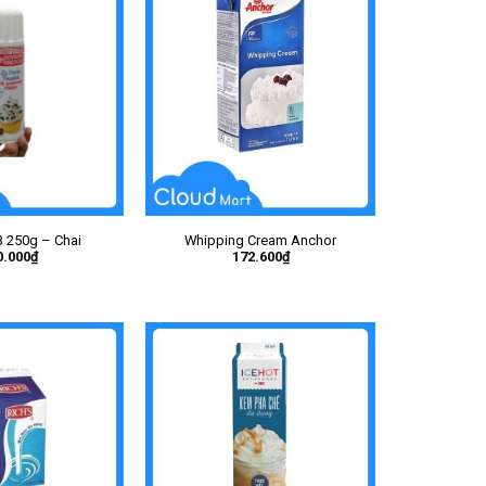
B 250g – Chai
Whipping Cream Anchor
0.000
₫
172.600
₫