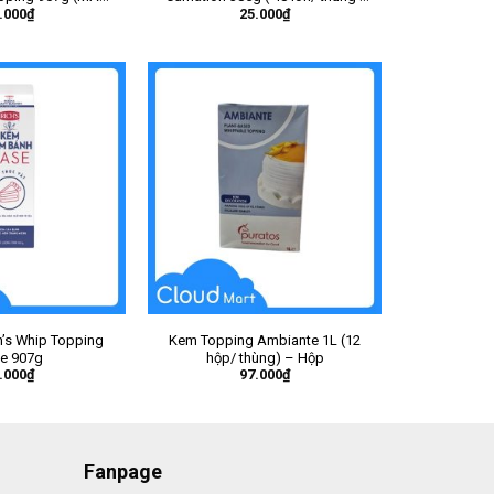
.000
₫
25.000
₫
ĐEN)
– Lon
’s Whip Topping
Kem Topping Ambiante 1L (12
e 907g
hộp/ thùng) – Hộp
.000
₫
97.000
₫
Fanpage