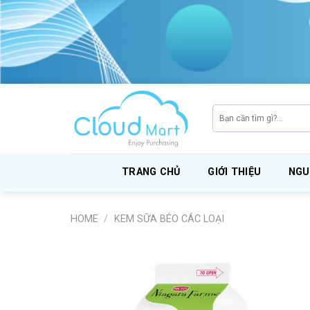
Skip
to
content
Search
for:
TRANG CHỦ
GIỚI THIỆU
NGU
HOME
/
KEM SỮA BÉO CÁC LOẠI