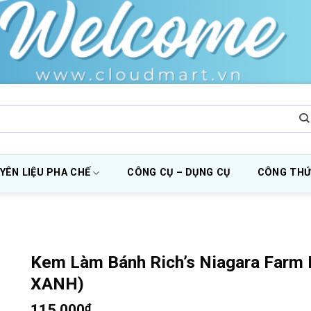
YÊN LIỆU PHA CHẾ
CÔNG CỤ – DỤNG CỤ
CÔNG THỨ
Kem Làm Bánh Rich’s Niagara Farm 
XANH)
115.000
₫