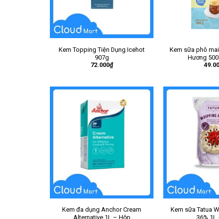
Kem Topping Tiện Dụng Icehot
Kem sữa phô mai
907g
Hương 500g
72.000
₫
49.0
Kem đa dụng Anchor Cream
Kem sữa Tatua W
Alternative 1L – Hộp
36% 1L 