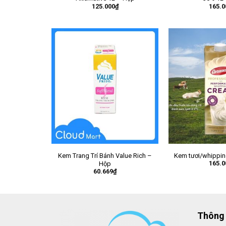
125.000
₫
165.0
Kem Trang Trí Bánh Value Rich –
Kem tươi/whippi
165.0
Hộp
60.669
₫
Thông 