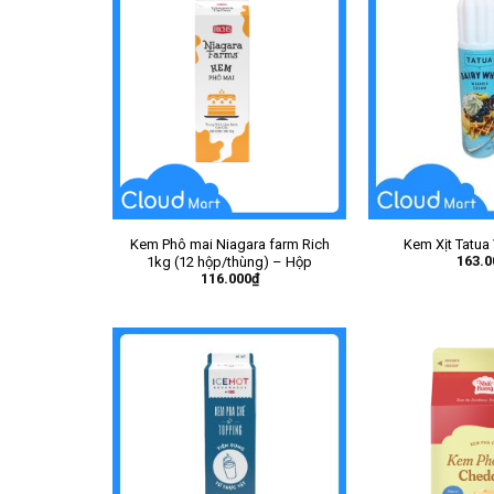
Kem Phô mai Niagara farm Rich
Kem Xịt Tatua
163.0
1kg (12 hộp/thùng) – Hộp
116.000
₫