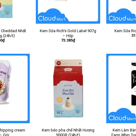
 Cheddad Nhất
Kem Sữa Rich’s Gold Label 907g
Kem Sữa Ric
31
 (24h/t)
– Hộp
00
₫
73.385
₫
hipping cream
Kem béo pha chế Nhất Hương
Kem Làm Bánh
– Gói
500GR (24h/t)
Farm Whip To