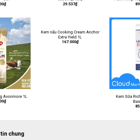
00
₫
29.537
₫
89
Kem nấu Cooking Cream Anchor
Extra Yield 1L
167.000
₫
ng Avonmore 1L
Kem Sữa Rich
00
₫
Bas
85
tin chung