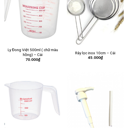
Ly Đong Việt 500ml ( chữ màu
Rây lọc inox 10cm – Cái
hồng) – Cái
45.000
₫
70.000
₫