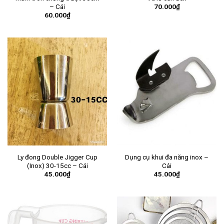
70.000
₫
– Cái
60.000
₫
Ly đong Double Jigger Cup
Dụng cụ khui đa năng inox –
(Inox) 30-15cc – Cái
Cái
45.000
₫
45.000
₫