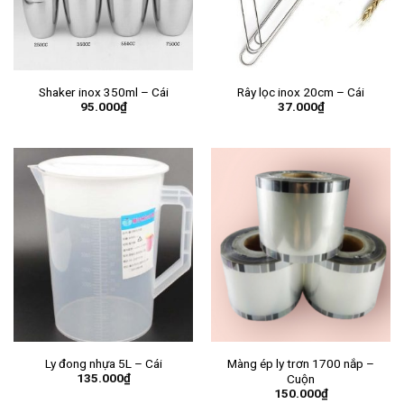
Shaker inox 350ml – Cái
Rây lọc inox 20cm – Cái
95.000
₫
37.000
₫
Ly đong nhựa 5L – Cái
Màng ép ly trơn 1700 nắp –
135.000
₫
Cuộn
150.000
₫