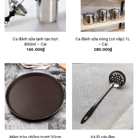
Ca đánh sữa lạnh tạo bọt
Ca đánh sữa nóng (có nắp) 1L
800ml – Cái
– Cái
165.000
₫
280.000
₫
Mâm tròn chống trượt 30cm
Vá lỗ cán đen