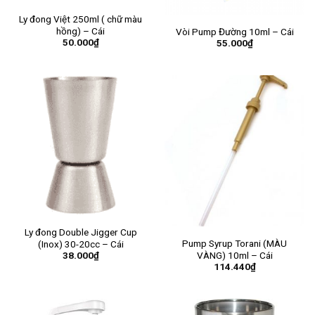
Ly đong Việt 250ml ( chữ màu
hồng) – Cái
Vòi Pump Đường 10ml – Cái
50.000
₫
55.000
₫
Ly đong Double Jigger Cup
Pump Syrup Torani (MÀU
(Inox) 30-20cc – Cái
VÀNG) 10ml – Cái
38.000
₫
114.440
₫