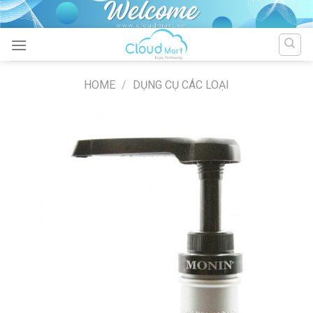
Skip
to
content
HOME
/
DỤNG CỤ CÁC LOẠI