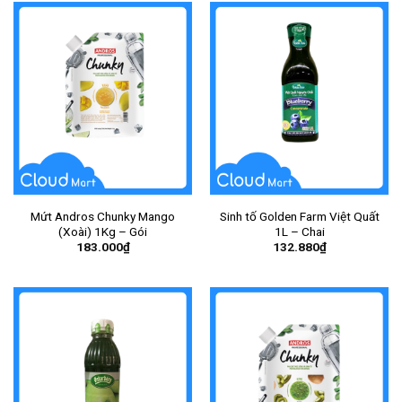
Mứt Andros Chunky Mango
Sinh tố Golden Farm Việt Quất
(Xoài) 1Kg – Gói
1L – Chai
183.000
₫
132.880
₫