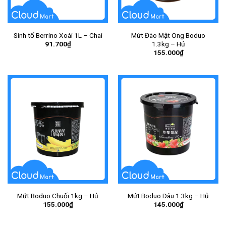
Sinh tố Berrino Xoài 1L – Chai
Mứt Đào Mật Ong Boduo
91.700
₫
1.3kg – Hủ
155.000
₫
Mứt Boduo Chuối 1kg – Hủ
Mứt Boduo Dâu 1.3kg – Hủ
155.000
₫
145.000
₫