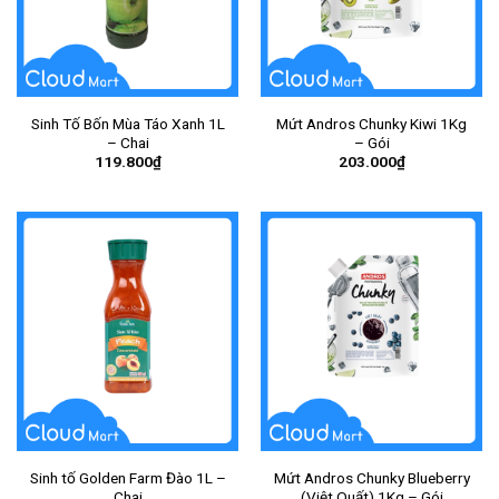
Sinh Tố Bốn Mùa Táo Xanh 1L
Mứt Andros Chunky Kiwi 1Kg
– Chai
– Gói
119.800
₫
203.000
₫
Sinh tố Golden Farm Đào 1L –
Mứt Andros Chunky Blueberry
Chai
(Việt Quất) 1Kg – Gói