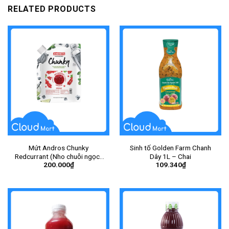
RELATED PRODUCTS
Mứt Andros Chunky
Sinh tố Golden Farm Chanh
Redcurrant (Nho chuỗi ngọc)
Dây 1L – Chai
200.000
₫
109.340
₫
1Kg – Gói