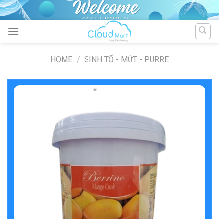
Skip
to
content
HOME
/
SINH TỐ - MỨT - PURRE