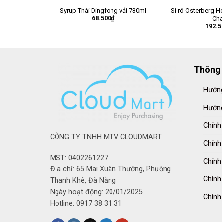
Syrup Thái Dingfong vải 730ml
Si rô Osterberg H
68.500
₫
Cha
192.5
Thông 
Hướng
Hướng
Chính
CÔNG TY TNHH MTV CLOUDMART
Chính
MST: 0402261227
Chính
Địa chỉ: 65 Mai Xuân Thưởng, Phường
Chính
Thanh Khê, Đà Nẵng
Ngày hoạt động: 20/01/2025
Chính
Hotline: 0917 38 31 31