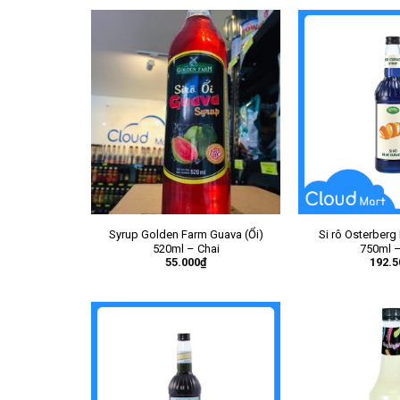
Syrup Golden Farm Guava (Ổi)
Si rô Osterberg
520ml – Chai
750ml –
55.000
₫
192.5