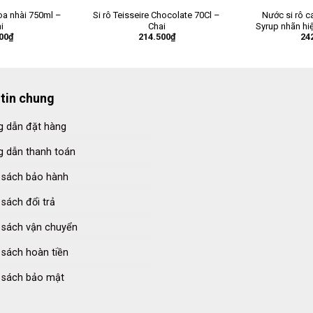
oa nhài 750ml –
Si rô Teisseire Chocolate 70Cl –
Nước si rô 
i
Chai
Syrup nhãn hi
00
₫
214.500
₫
24
tin chung
 dẫn đặt hàng
 dẫn thanh toán
 sách bảo hành
 sách đổi trả
 sách vận chuyển
 sách hoàn tiền
 sách bảo mật