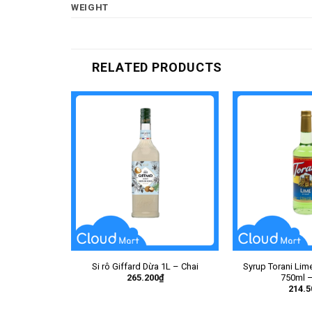
WEIGHT
RELATED PRODUCTS
Si rô Giffard Dừa 1L – Chai
Syrup Torani Lim
265.200
₫
750ml –
214.5