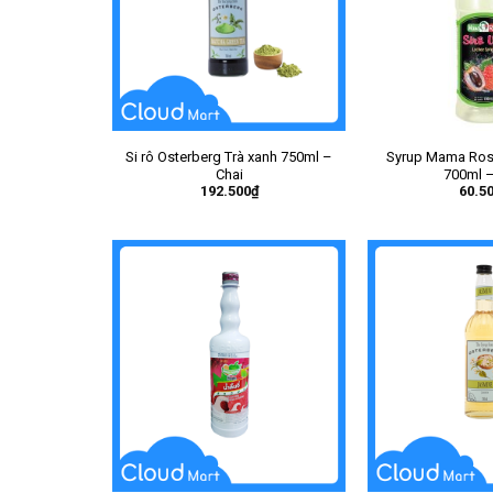
Si rô Osterberg Trà xanh 750ml –
Syrup Mama Rosa
Chai
700ml –
192.500
₫
60.5