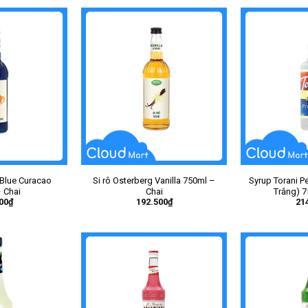
 Blue Curacao
Si rô Osterberg Vanilla 750ml –
Syrup Torani P
 Chai
Chai
Trắng) 7
00
₫
192.500
₫
21