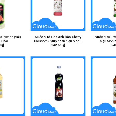
 Lychee (Vải)
Nước si rô Hoa Anh Đào-Cherry
Nước si rô kiw
 Chai
Blossom Syrup nhãn hiệu Monin
hiệu Monin
00
₫
242.550
₫
24
700ml – Chai