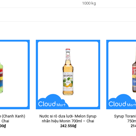
1000 kg
e (Chanh Xanh)
Nước si rô dưa lưới- Melon Syrup
Syrup Toran
 Chai
nhãn hiệu Monin 700ml – Chai
750m
00
₫
242.550
₫
21