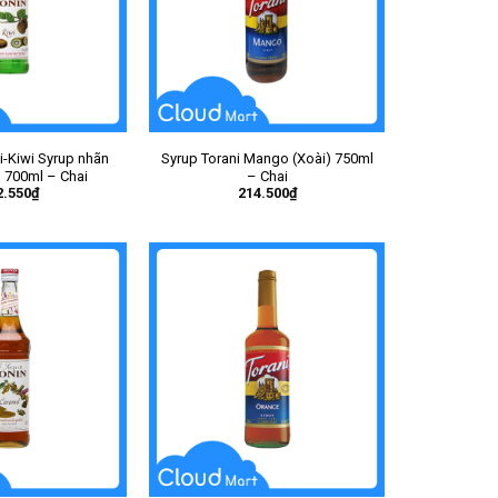
i-Kiwi Syrup nhãn
Syrup Torani Mango (Xoài) 750ml
 700ml – Chai
– Chai
2.550
₫
214.500
₫