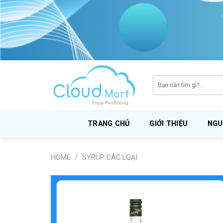
Skip
to
content
Search
for:
TRANG CHỦ
GIỚI THIỆU
NGU
HOME
/
SYRUP CÁC LOẠI