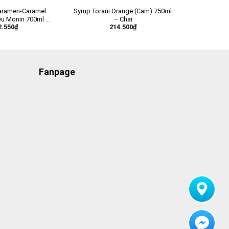
caramen-Caramel
Syrup Torani Orange (Cam) 750ml
ệu Monin 700ml –
– Chai
2.550
₫
214.500
₫
Chai
Fanpage