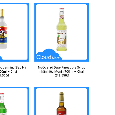
eppermint (Bạc Hà
Nước si rô Dứa- Pineapple Syrup
50ml – Chai
nhãn hiệu Monin 700ml – Chai
4.500
₫
242.550
₫