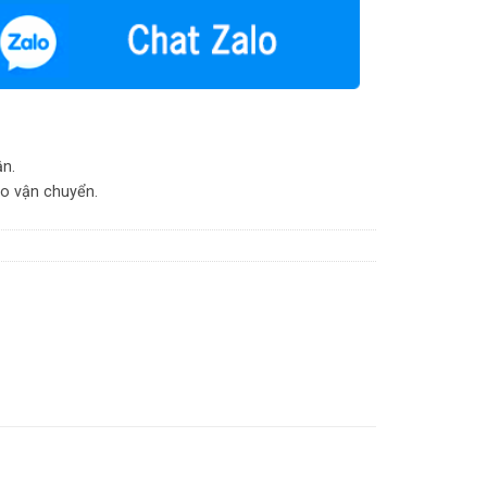
ận.
do vận chuyển.