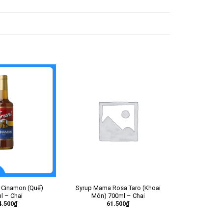
i Cinamon (Quế)
Syrup Mama Rosa Taro (Khoai
l – Chai
Môn) 700ml – Chai
4.500
₫
61.500
₫