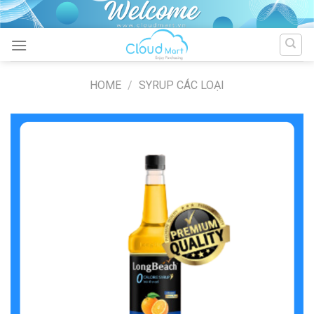
Skip
to
content
HOME
/
SYRUP CÁC LOẠI