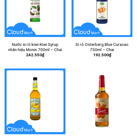
Nước si rô kiwi-Kiwi Syrup
Si rô Osterberg Blue Curacao
nhãn hiệu Monin 700ml – Chai
750ml – Chai
242.550
₫
192.500
₫