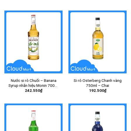
Nước si rô Chuối – Banana
Si rô Osterberg Chanh vàng
Syrup nhãn hiệu Monin 700ml
750ml – Chai
242.550
₫
192.500
₫
– Chai