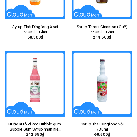
Syrup Thái Dingfong Xoài
Syrup Torani Cinamon (Quế)
730ml – Chai
750ml – Chai
68.500
₫
214.500
₫
Nước si rô vị kẹo Bubble gum-
Syrup Thái Dingfong vải
Bubble Gum Syrup nhãn hiệu
730ml
242.550
₫
68.500
₫
Monin 700ml – Chai