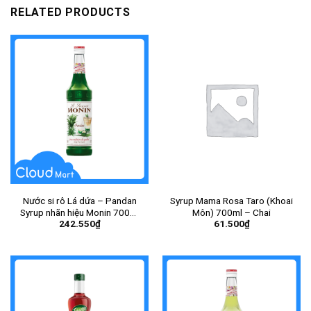
RELATED PRODUCTS
Nước si rô Lá dứa – Pandan
Syrup Mama Rosa Taro (Khoai
Syrup nhãn hiệu Monin 700ml
Môn) 700ml – Chai
242.550
₫
61.500
₫
– Chai