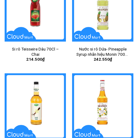
Si rô Teisseire Dâu 70Cl –
Nước si rô Dứa- Pineapple
Chai
Syrup nhãn hiệu Monin 700ml
214.500
₫
242.550
₫
– Chai