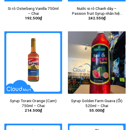
Si rô Osterberg Vanilla 750ml
Nước si rô Chanh dây –
– Chai
Passion fruit Syrup nhãn hiệu
192.500
₫
242.550
₫
Monin 700ml – Chai
Syrup Torani Orange (Cam)
Syrup Golden Farm Guava (Ổi)
750ml – Chai
520ml – Chai
214.500
₫
55.000
₫