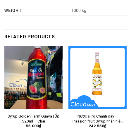
WEIGHT
1000 kg
RELATED PRODUCTS
Syrup Golden Farm Guava (Ổi)
Nước si rô Chanh dây –
520ml – Chai
Passion fruit Syrup nhãn hiệu
55.000
₫
242.550
₫
Monin 700ml – Chai