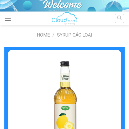
Skip
to
content
HOME
/
SYRUP CÁC LOẠI