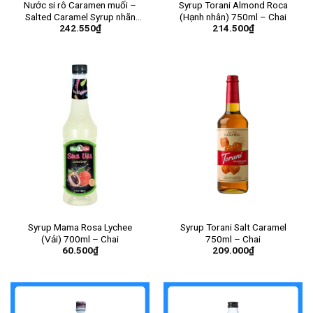
Nước si rô Caramen muối –
Syrup Torani Almond Roca
Salted Caramel Syrup nhãn
(Hạnh nhân) 750ml – Chai
242.550
₫
214.500
₫
hiệu Monin 700ml – Chai
Syrup Mama Rosa Lychee
Syrup Torani Salt Caramel
(Vải) 700ml – Chai
750ml – Chai
60.500
₫
209.000
₫