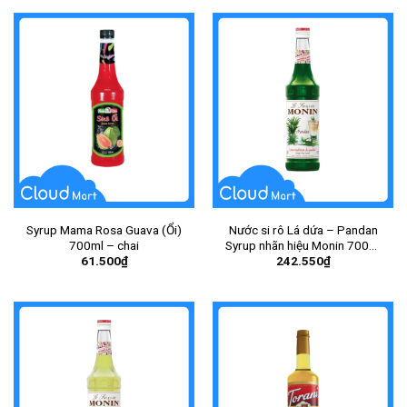
Syrup Mama Rosa Guava (Ổi)
Nước si rô Lá dứa – Pandan
700ml – chai
Syrup nhãn hiệu Monin 700ml
61.500
₫
242.550
₫
– Chai