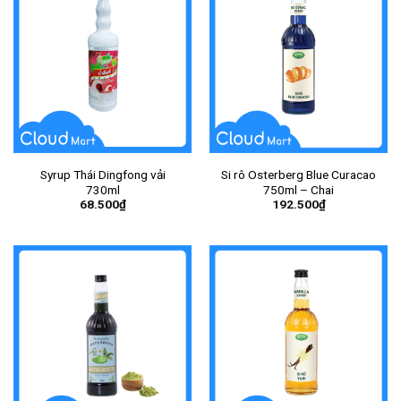
Syrup Thái Dingfong vải
Si rô Osterberg Blue Curacao
730ml
750ml – Chai
68.500
₫
192.500
₫