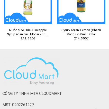
Nước si rô Dứa- Pineapple
Syrup Torani Lemon (Chanh
Syrup nhãn hiệu Monin 700ml
Vàng) 750ml – Chai
242.550
₫
214.500
₫
– Chai
CÔNG TY TNHH MTV CLOUDMART
MST: 0402261227