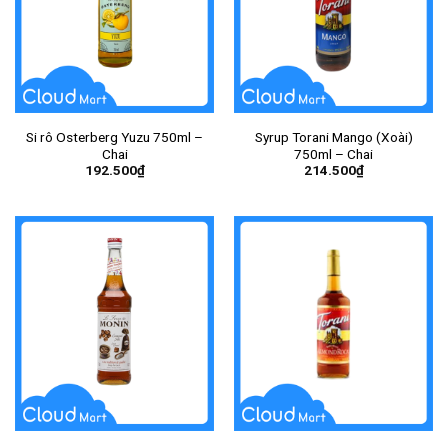
Si rô Osterberg Yuzu 750ml –
Syrup Torani Mango (Xoài)
Chai
750ml – Chai
192.500
₫
214.500
₫