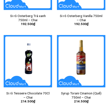
Si rô Osterberg Trà xanh
Si rô Osterberg Vanilla 750ml
750ml – Chai
– Chai
192.500
₫
192.500
₫
Si rô Teisseire Chocolate 70Cl
Syrup Torani Cinamon (Quế)
– Chai
750ml – Chai
214.500
₫
214.500
₫