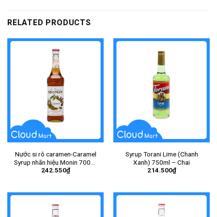
RELATED PRODUCTS
Nước si rô caramen-Caramel
Syrup Torani Lime (Chanh
Syrup nhãn hiệu Monin 700ml
Xanh) 750ml – Chai
242.550
₫
214.500
₫
– Chai