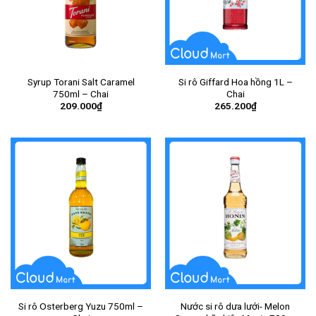
Syrup Torani Salt Caramel
Si rô Giffard Hoa hồng 1L –
750ml – Chai
Chai
209.000
₫
265.200
₫
Si rô Osterberg Yuzu 750ml –
Nước si rô dưa lưới- Melon