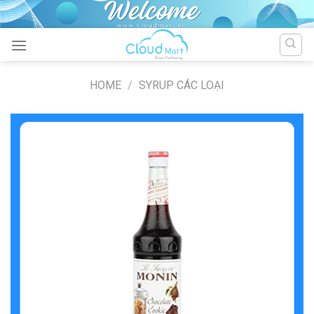
Skip
to
content
HOME
/
SYRUP CÁC LOẠI