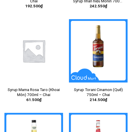
Chai
Syrup nhãn hiệu Monin 700ml
192.500
₫
242.550
₫
– Chai
Syrup Mama Rosa Taro (Khoai
Syrup Torani Cinamon (Quế)
Môn) 700ml – Chai
750ml – Chai
61.500
₫
214.500
₫