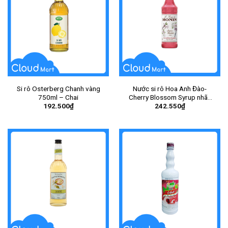
Si rô Osterberg Chanh vàng
Nước si rô Hoa Anh Đào-
750ml – Chai
Cherry Blossom Syrup nhãn
192.500
₫
242.550
₫
hiệu Monin 700ml – Chai