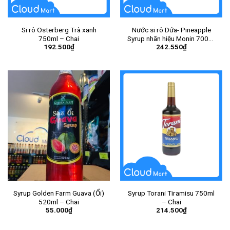
Si rô Osterberg Trà xanh
Nước si rô Dứa- Pineapple
750ml – Chai
Syrup nhãn hiệu Monin 700ml
192.500
₫
242.550
₫
– Chai
Syrup Golden Farm Guava (Ổi)
Syrup Torani Tiramisu 750ml
520ml – Chai
– Chai
55.000
₫
214.500
₫