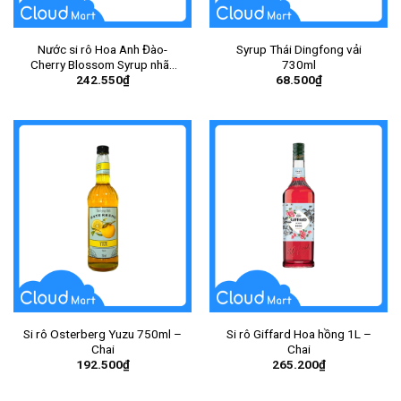
Nước si rô Hoa Anh Đào-
Syrup Thái Dingfong vải
Cherry Blossom Syrup nhãn
730ml
242.550
₫
68.500
₫
hiệu Monin 700ml – Chai
Si rô Osterberg Yuzu 750ml –
Si rô Giffard Hoa hồng 1L –
Chai
Chai
192.500
₫
265.200
₫