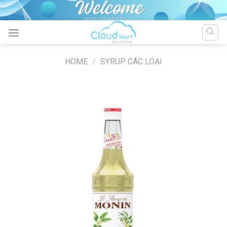
Skip
to
content
HOME
/
SYRUP CÁC LOẠI