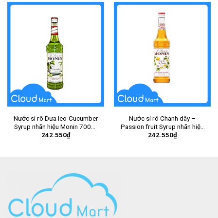
Nước si rô Dưa leo-Cucumber
Nước si rô Chanh dây –
Syrup nhãn hiệu Monin 700ml
Passion fruit Syrup nhãn hiệu
242.550
₫
242.550
₫
– Chai
Monin 700ml – Chai