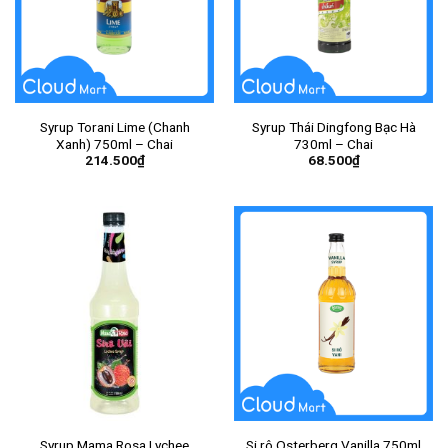
Syrup Torani Lime (Chanh
Syrup Thái Dingfong Bạc Hà
Xanh) 750ml – Chai
730ml – Chai
214.500
₫
68.500
₫
Syrup Mama Rosa Lychee
Si rô Osterberg Vanilla 750ml