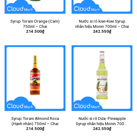
Syrup Torani Orange (Cam)
Nước si rô kiwi-Kiwi Syrup
750ml – Chai
nhãn hiệu Monin 700ml – Chai
214.500
₫
242.550
₫
Syrup Torani Almond Roca
Nước si rô Dứa- Pineapple
(Hạnh nhân) 750ml – Chai
Syrup nhãn hiệu Monin 700ml
214.500
₫
242.550
₫
– Chai