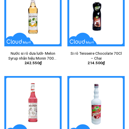
Nước si rô dưa lưới- Melon
Si rô Teisseire Chocolate 70Cl
Syrup nhãn hiệu Monin 700ml
– Chai
242.550
₫
214.500
₫
– Chai