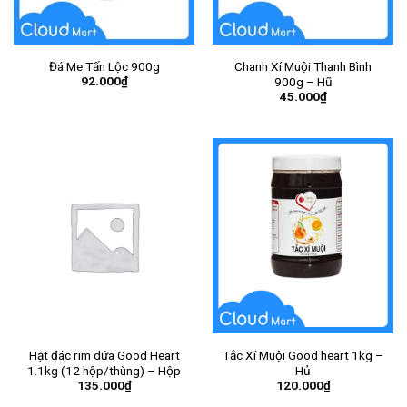
Đá Me Tấn Lộc 900g
Chanh Xí Muội Thanh Bình
92.000
₫
900g – Hũ
45.000
₫
Hạt đác rim dứa Good Heart
Tắc Xí Muội Good heart 1kg –
1.1kg (12 hộp/thùng) – Hộp
Hủ
135.000
₫
120.000
₫