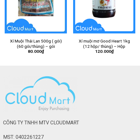
Xí Muội Thái Lan 500g ( gói)
Xí muội mơ Good Heart 1kg
(60 gói/thùng) – gói
(12 hộp/ thùng) – Hộp
80.000
₫
120.000
₫
CÔNG TY TNHH MTV CLOUDMART
MST: 0402261227